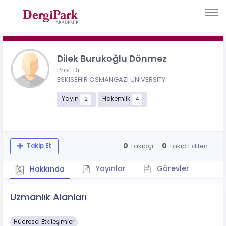
Dilek Burukoğlu Dönmez
Prof. Dr.
ESKISEHIR OSMANGAZI UNIVERSITY
Yayın
Hakemlik
2
4
0
0
Takipçi
Takip Edilen
Takip Et
Yayınlar
Görevler
Hakkında
Uzmanlık Alanları
Hücresel Etkileşimler