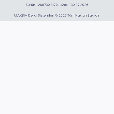
Sürüm: 260730.3177db2de · 30.07.2026
ULAKBİM Dergi Sistemleri © 2026 Tüm Hakları Saklıdır.