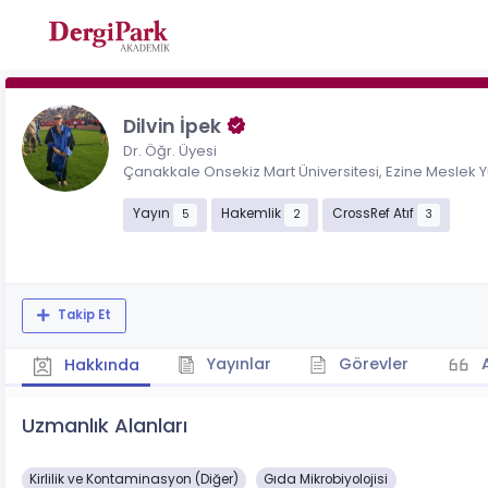
Dilvin İpek
Dr. Öğr. Üyesi
Çanakkale Onsekiz Mart Üniversitesi, Ezine Meslek
Yayın
Hakemlik
CrossRef Atıf
5
2
3
Takip Et
Yayınlar
Görevler
A
Hakkında
Uzmanlık Alanları
Kirlilik ve Kontaminasyon (Diğer)
Gıda Mikrobiyolojisi