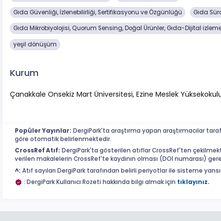
Gıda Güvenliği, İzlenebilirliği, Sertifikasyonu ve Özgünlüğü
Gıda Sürd
Gıda Mikrobiyolojisi, Quorum Sensing, Doğal Ürünler, Gıda-Dijital izleme
yeşil dönüşüm
Kurum
Çanakkale Onsekiz Mart Üniversitesi, Ezine Meslek Yüksekokul
Popüler Yayınlar:
DergiPark'ta araştırma yapan araştırmacılar tara
göre otomatik belirlenmektedir.
CrossRef Atıf:
DergiPark'ta gösterilen atıflar CrossRef'ten çekilmekte
verilen makalelerin CrossRef'te kaydının olması (DOI numarası) ger
^:
Atıf sayıları DergiPark tarafından belirli periyotlar ile sisteme yans
: DergiPark Kullanıcı Rozeti hakkında bilgi almak için
tıklayınız.