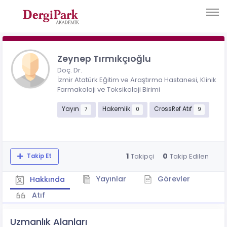
Zeynep Tırmıkçıoğlu
Doç. Dr.
İzmir Atatürk Eğitim ve Araştırma Hastanesi, Klinik
Farmakoloji ve Toksikoloji Birimi
Yayın
Hakemlik
CrossRef Atıf
7
0
9
1
0
Takipçi
Takip Edilen
Takip Et
Yayınlar
Görevler
Hakkında
Atıf
Uzmanlık Alanları