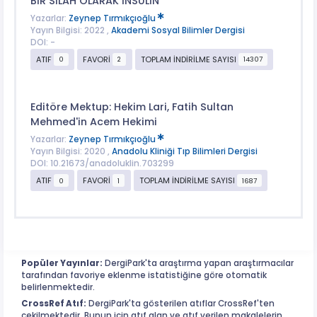
BİR SİLAH OLARAK İNSÜLİN
Yazarlar:
Zeynep Tırmıkçıoğlu
Yayın Bilgisi: 2022 ,
Akademi Sosyal Bilimler Dergisi
DOI: -
ATIF
FAVORİ
TOPLAM İNDİRİLME SAYISI
0
2
14307
Editöre Mektup: Hekim Lari, Fatih Sultan
Mehmed'in Acem Hekimi
Yazarlar:
Zeynep Tırmıkçıoğlu
Yayın Bilgisi: 2020 ,
Anadolu Kliniği Tıp Bilimleri Dergisi
DOI: 10.21673/anadoluklin.703299
ATIF
FAVORİ
TOPLAM İNDİRİLME SAYISI
0
1
1687
Popüler Yayınlar:
DergiPark'ta araştırma yapan araştırmacılar
tarafından favoriye eklenme istatistiğine göre otomatik
belirlenmektedir.
CrossRef Atıf:
DergiPark'ta gösterilen atıflar CrossRef'ten
çekilmektedir. Bunun için atıf alan ve atıf verilen makalelerin