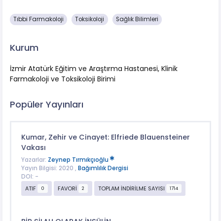
Tıbbi Farmakoloji
Toksikoloji
Sağlık Bilimleri
Kurum
İzmir Atatürk Eğitim ve Araştırma Hastanesi, Klinik
Farmakoloji ve Toksikoloji Birimi
Popüler Yayınları
Kumar, Zehir ve Cinayet: Elfriede Blauensteiner
Vakası
Yazarlar:
Zeynep Tırmıkçıoğlu
Yayın Bilgisi: 2020 ,
Bağımlılık Dergisi
DOI: -
ATIF
FAVORİ
TOPLAM İNDİRİLME SAYISI
0
2
1714