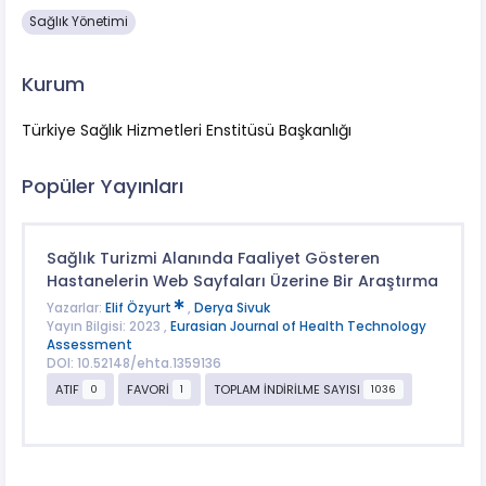
Sağlık Yönetimi
Kurum
Türkiye Sağlık Hizmetleri Enstitüsü Başkanlığı
Popüler Yayınları
Sağlık Turizmi Alanında Faaliyet Gösteren
Hastanelerin Web Sayfaları Üzerine Bir Araştırma
Yazarlar:
Elif Özyurt
,
Derya Sivuk
Yayın Bilgisi: 2023 ,
Eurasian Journal of Health Technology
Assessment
DOI: 10.52148/ehta.1359136
ATIF
FAVORİ
TOPLAM İNDİRİLME SAYISI
0
1
1036