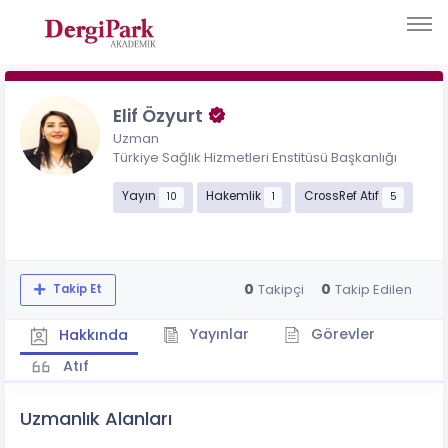
Elif Özyurt
Uzman
Türkiye Sağlık Hizmetleri Enstitüsü Başkanlığı
Yayın
Hakemlik
CrossRef Atıf
10
1
5
0
0
Takipçi
Takip Edilen
Takip Et
Yayınlar
Görevler
Hakkında
Atıf
Uzmanlık Alanları