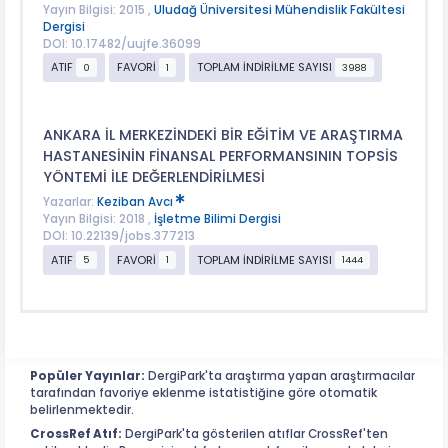
Yayın Bilgisi: 2015 ,
Uludağ Üniversitesi Mühendislik Fakültesi
Dergisi
DOI: 10.17482/uujfe.36099
ATIF
FAVORİ
TOPLAM İNDİRİLME SAYISI
0
1
3988
ANKARA İL MERKEZİNDEKİ BİR EĞİTİM VE ARAŞTIRMA
HASTANESİNİN FİNANSAL PERFORMANSININ TOPSİS
YÖNTEMİ İLE DEĞERLENDİRİLMESİ
Yazarlar:
Keziban Avcı
Yayın Bilgisi: 2018 ,
İşletme Bilimi Dergisi
DOI: 10.22139/jobs.377213
ATIF
FAVORİ
TOPLAM İNDİRİLME SAYISI
5
1
1444
Popüler Yayınlar:
DergiPark'ta araştırma yapan araştırmacılar
tarafından favoriye eklenme istatistiğine göre otomatik
belirlenmektedir.
CrossRef Atıf:
DergiPark'ta gösterilen atıflar CrossRef'ten