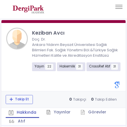
Keziban Avcı
Doç. Dr.
Ankara Yıldırım Beyazıt Üniveristesi Sağlık
Bilimleri Fak. Sağlık Yönetimi Böl.&Türkiye Sağlık
Hizmetleri Kalite ve Akreditasyon Enstitüsü
Yayın
Hakemlik
CrossRef Atıf
22
31
31
0
0
Takipçi
Takip Edilen
Takip Et
Yayınlar
Görevler
Hakkında
Atıf