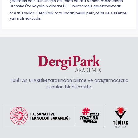
çekilmektedir. Bunun için atıf alan ve atıf verilen makalelerin
CrossRef'te kaydının olması (DOI numarası) gerekmektedir.
^:
Atıf sayıları DergiPark tarafından belirli periyotlar ile sisteme
yansıtılmaktadır.
TÜBİTAK ULAKBİM tarafından bilime ve araştırmacılara
sunulan bir hizmettir.