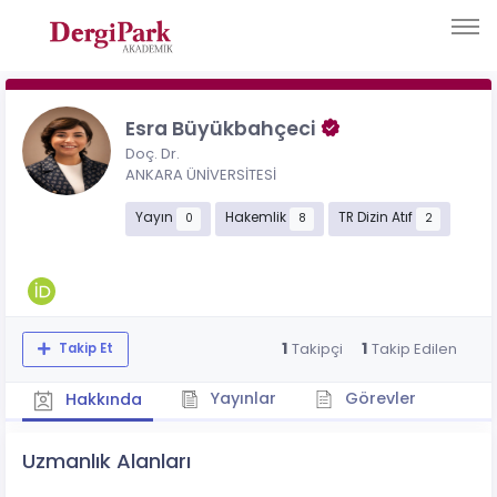
Esra Büyükbahçeci
Doç. Dr.
ANKARA ÜNİVERSİTESİ
Yayın
Hakemlik
TR Dizin Atıf
0
8
2
1
1
Takipçi
Takip Edilen
Takip Et
Yayınlar
Görevler
Hakkında
Uzmanlık Alanları