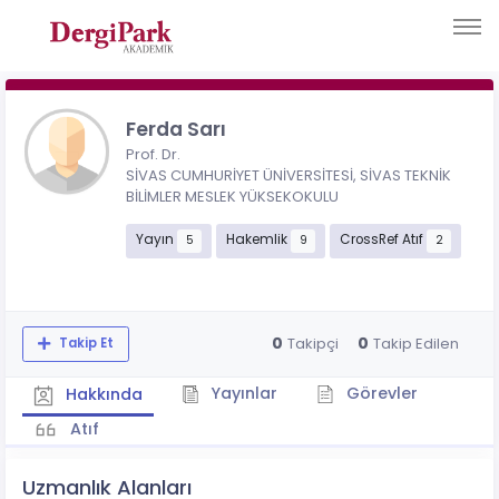
Ferda Sarı
Prof. Dr.
SİVAS CUMHURİYET ÜNİVERSİTESİ, SİVAS TEKNİK
BİLİMLER MESLEK YÜKSEKOKULU
Yayın
Hakemlik
CrossRef Atıf
5
9
2
0
0
Takipçi
Takip Edilen
Takip Et
Yayınlar
Görevler
Hakkında
Atıf
Uzmanlık Alanları