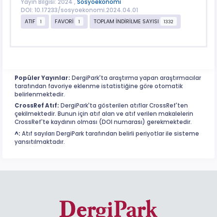
Yayın Bilgisi: 2024 ,
Sosyoekonomi
DOI: 10.17233/sosyoekonomi.2024.04.01
ATIF
FAVORİ
TOPLAM İNDİRİLME SAYISI
1
1
1332
Popüler Yayınlar:
DergiPark'ta araştırma yapan araştırmacılar
tarafından favoriye eklenme istatistiğine göre otomatik
belirlenmektedir.
CrossRef Atıf:
DergiPark'ta gösterilen atıflar CrossRef'ten
çekilmektedir. Bunun için atıf alan ve atıf verilen makalelerin
CrossRef'te kaydının olması (DOI numarası) gerekmektedir.
^:
Atıf sayıları DergiPark tarafından belirli periyotlar ile sisteme
yansıtılmaktadır.