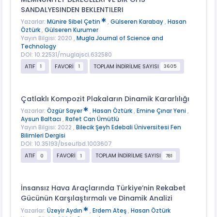
SANDALYESINDEN BEKLENTILERI
Yazarlar:
Münire Sibel Çetin
,
Gülseren Karabay
,
Hasan
Öztürk
,
Gülseren Kurumer
Yayın Bilgisi: 2020 ,
Mugla Journal of Science and
Technology
DOI: 10.22531/muglajsci.632580
ATIF
FAVORİ
TOPLAM İNDİRİLME SAYISI
1
1
3605
Çatlaklı Kompozit Plakaların Dinamik Kararlılığı
Yazarlar:
Özgür Sayer
,
Hasan Öztürk
,
Emine Çınar Yeni
,
Aysun Baltacı
,
Rafet Can Ümütlü
Yayın Bilgisi: 2022 ,
Bilecik Şeyh Edebali Üniversitesi Fen
Bilimleri Dergisi
DOI: 10.35193/bseufbd.1003607
ATIF
FAVORİ
TOPLAM İNDİRİLME SAYISI
0
1
781
İnsansız Hava Araçlarında Türkiye’nin Rekabet
Gücünün Karşılaştırmalı ve Dinamik Analizi
Yazarlar:
Üzeyir Aydın
,
Erdem Ateş
,
Hasan Öztürk