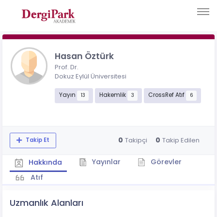
Hasan Öztürk
Prof. Dr.
Dokuz Eylül Üniversitesi
Yayın
Hakemlik
CrossRef Atıf
13
3
6
0
0
Takipçi
Takip Edilen
Takip Et
Yayınlar
Görevler
Hakkında
Atıf
Uzmanlık Alanları