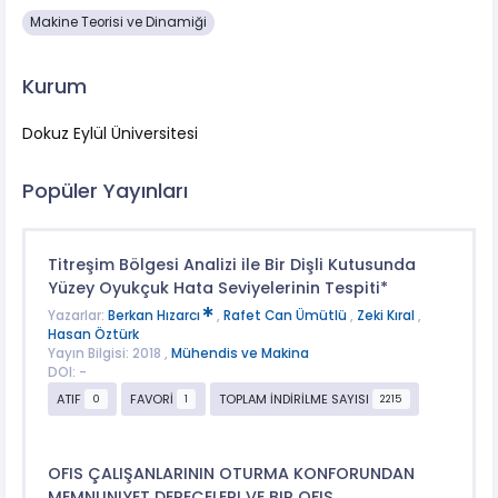
Makine Teorisi ve Dinamiği
Kurum
Dokuz Eylül Üniversitesi
Popüler Yayınları
Titreşim Bölgesi Analizi ile Bir Dişli Kutusunda
Yüzey Oyukçuk Hata Seviyelerinin Tespiti*
Yazarlar:
Berkan Hızarcı
,
Rafet Can Ümütlü
,
Zeki Kıral
,
Hasan Öztürk
Yayın Bilgisi: 2018 ,
Mühendis ve Makina
DOI: -
ATIF
FAVORİ
TOPLAM İNDİRİLME SAYISI
0
1
2215
OFIS ÇALIŞANLARININ OTURMA KONFORUNDAN
MEMNUNIYET DERECELERI VE BIR OFIS