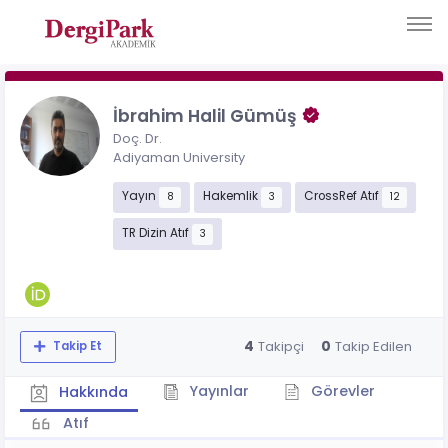
İbrahim Halil Gümüş
Doç. Dr.
Adiyaman University
Yayın
Hakemlik
CrossRef Atıf
8
3
12
TR Dizin Atıf
3
4
0
Takipçi
Takip Edilen
Takip Et
Yayınlar
Görevler
Hakkında
Atıf