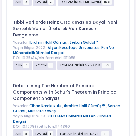
ATIF
FAVORİ
TOPLAM İNDİRİLME SAYISI
3
2
1185
Tıbbi Verilerde Heinz Ortalamasına Dayalı Yeni
Sentetik Veriler Üreterek Veri Kümesini
Dengeleme
Yazarlar:
İbrahim Halil Gümüş
,
Serkan Güldal
Yayın Bilgisi: 2022 ,
Afyon Kocatepe Üniversitesi Fen Ve
Mühendislik Bilimleri Dergisi
DOI: 10.35414/akufemubid.1011058
ATIF
FAVORİ
TOPLAM İNDİRİLME SAYISI
0
1
843
Determining The Number of Principal
Components with Schur's Theorem in Principal
Component Analysis
Yazarlar:
Cihan Karakuzulu
,
İbrahim Halil Gümüş
,
Serkan
Güldal
,
Mustafa Yavaş
Yayın Bilgisi: 2023 ,
Bitlis Eren Üniversitesi Fen Bilimleri
Dergisi
DOI: 10.17798/bitlisfen.1144360
ATIF
FAVORİ
TOPLAM İNDİRİLME SAYISI
3
1
811