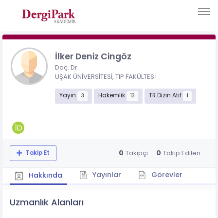
İlker Deniz Cingöz
Doç. Dr.
UŞAK ÜNİVERSİTESİ, TIP FAKÜLTESİ
Yayın
Hakemlik
TR Dizin Atıf
3
13
1
0
0
Takipçi
Takip Edilen
Takip Et
Yayınlar
Görevler
Hakkında
Uzmanlık Alanları