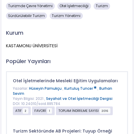
Turizmde Çevre Yönetimi
Otel İşletmeciliği
Turizm
Sürdürülebilir Turizm
Turizm Yönetimi
Kurum
KASTAMONU ÜNİVERSİTESİ
Popüler Yayınları
Otel İşletmelerinde Mesleki Eğitim Uygulamaları
Yazarlar:
Hüseyin Pamukçu
,
Kurtuluş Tuncer
,
Burhan
Sevim
Yayın Bilgisi: 2021 ,
Seyahat ve Otel İşletmeciliği Dergisi
DOI: 10.24010/soid.885784
ATIF
FAVORİ
TOPLAM İNDİRİLME SAYISI
2
1
2016
Turizm Sektöründe AB Projeleri: Tuyup Örneği