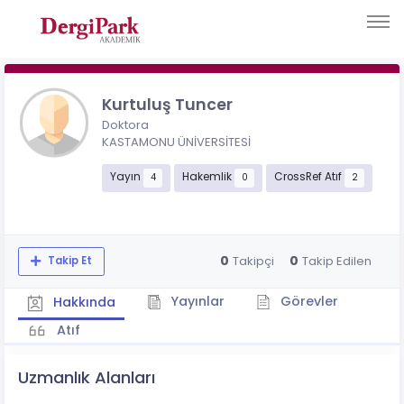
Kurtuluş Tuncer
Doktora
KASTAMONU ÜNİVERSİTESİ
Yayın
Hakemlik
CrossRef Atıf
4
0
2
0
0
Takipçi
Takip Edilen
Takip Et
Yayınlar
Görevler
Hakkında
Atıf
Uzmanlık Alanları