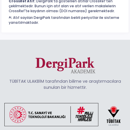
CrossRef Atıf:
DergiPark'ta gösterilen atıflar CrossRef'ten
çekilmektedir. Bunun için atıf alan ve atıf verilen makalelerin
CrossRef'te kaydının olması (DOI numarası) gerekmektedir.
^:
Atıf sayıları DergiPark tarafından belirli periyotlar ile sisteme
yansıtılmaktadır.
TÜBİTAK ULAKBİM tarafından bilime ve araştırmacılara
sunulan bir hizmettir.