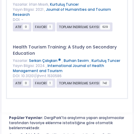
Yazarlar: İrfan Mısırlı,
Kurtuluş Tuncer
Yayın Bilgisi: 2021 ,
Journal of Humanities and Tourism
Research
DOI: -
ATIF
FAVORİ
TOPLAM İNDİRİLME SAYISI
0
1
629
Health Tourism Training: A Study on Secondary
Education
Yazarlar:
Serkan Çalışkan
,
Burhan Sevim
,
Kurtuluş Tuncer
Yayın Bilgisi: 2024 ,
International Journal of Health
Management and Tourism
DOI: 10.31201/ijhmt.1530586
ATIF
FAVORİ
TOPLAM İNDİRİLME SAYISI
0
1
742
Popüler Yayınlar:
DergiPark'ta araştırma yapan araştırmacılar
tarafından favoriye eklenme istatistiğine göre otomatik
belirlenmektedir.