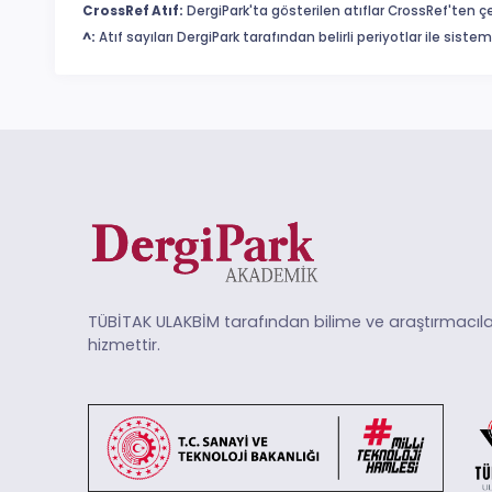
CrossRef Atıf:
DergiPark'ta gösterilen atıflar CrossRef'ten ç
^:
Atıf sayıları DergiPark tarafından belirli periyotlar ile sist
TÜBİTAK ULAKBİM tarafından bilime ve araştırmacıla
hizmettir.