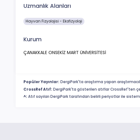
Uzmanlık Alanları
Hayvan Fizyolojisi - Ekofizyoloji
Kurum
ÇANAKKALE ONSEKİZ MART ÜNİVERSİTESİ
Popüler Yayınlar:
DergiPark'ta araştırma yapan araştırmacıl
CrossRef Atıf:
DergiPark'ta gösterilen atıflar CrossRef'ten ç
^:
Atıf sayıları DergiPark tarafından belirli periyotlar ile sist