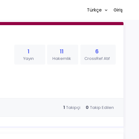
Türkçe
Giriş
1
11
6
Yayın
Hakemlik
CrossRef Atıf
1
0
Takipçi
Takip Edilen