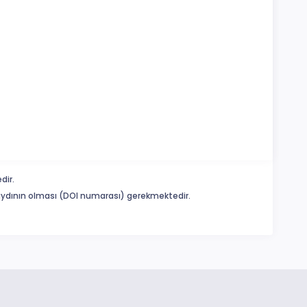
dir.
 kaydının olması (DOI numarası) gerekmektedir.