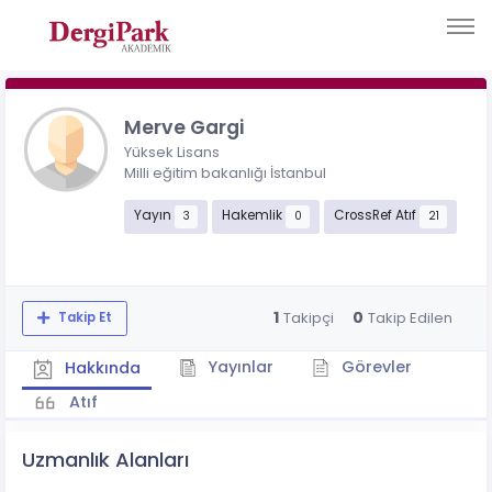
Merve Gargi
Yüksek Lisans
Milli eğitim bakanlığı İstanbul
Yayın
Hakemlik
CrossRef Atıf
3
0
21
1
0
Takipçi
Takip Edilen
Takip Et
Yayınlar
Görevler
Hakkında
Atıf
Uzmanlık Alanları