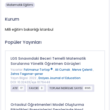
Matematik Eğitimi
Kurum
Milli eğitim bakanlığı İstanbul
Popüler Yayınları
LGS Sınavındaki Beceri Temelli Matematik
Sorularına Yönelik Öğretmen Görüşleri
Yazarlar:
Fatmanur Tortop
,
Ali Cumalı
,
Merve Çelenli
,
Zehra Taşpınar-şener
Yayın Bilgisi: 2022 ,
Erciyes Journal of Education
DOI: 10.32433/eje.1076448
ATIF
FAVORİ
TOPLAM İNDİRİLME SAYISI
17
3
8195
Ortaokul Öğretmenleri Model Oluşturma
Etkinlikleri Prensiplerini Derslerinde Nasıl