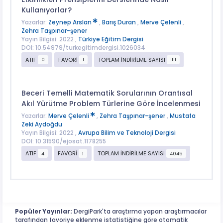
Kullanıyorlar?
Yazarlar:
Zeynep Arslan
,
Barış Duran
,
Merve Çelenli
,
Zehra Taşpınar-şener
Yayın Bilgisi: 2022 ,
Türkiye Eğitim Dergisi
DOI: 10.54979/turkegitimdergisi.1026034
ATIF
FAVORİ
TOPLAM İNDİRİLME SAYISI
0
1
1111
Beceri Temelli Matematik Sorularının Orantısal
Akıl Yürütme Problem Türlerine Göre İncelenmesi
Yazarlar:
Merve Çelenli
,
Zehra Taşpınar-şener
,
Mustafa
Zeki Aydoğdu
Yayın Bilgisi: 2022 ,
Avrupa Bilim ve Teknoloji Dergisi
DOI: 10.31590/ejosat.1178255
ATIF
FAVORİ
TOPLAM İNDİRİLME SAYISI
4
1
4045
Popüler Yayınlar:
DergiPark'ta araştırma yapan araştırmacılar
tarafından favoriye eklenme istatistiğine göre otomatik