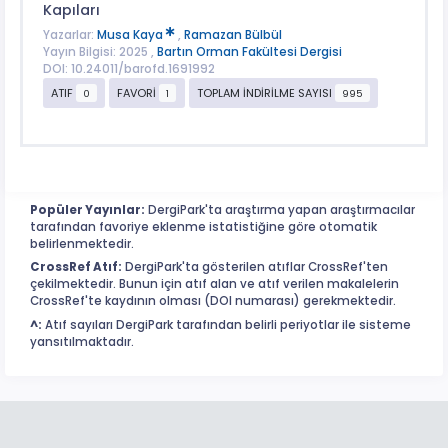
Kapıları
Yazarlar:
Musa Kaya
,
Ramazan Bülbül
Yayın Bilgisi: 2025 ,
Bartın Orman Fakültesi Dergisi
DOI: 10.24011/barofd.1691992
ATIF
FAVORİ
TOPLAM İNDİRİLME SAYISI
0
1
995
Popüler Yayınlar:
DergiPark'ta araştırma yapan araştırmacılar
tarafından favoriye eklenme istatistiğine göre otomatik
belirlenmektedir.
CrossRef Atıf:
DergiPark'ta gösterilen atıflar CrossRef'ten
çekilmektedir. Bunun için atıf alan ve atıf verilen makalelerin
CrossRef'te kaydının olması (DOI numarası) gerekmektedir.
^:
Atıf sayıları DergiPark tarafından belirli periyotlar ile sisteme
yansıtılmaktadır.