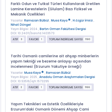
Farklı Odun ve Tutkal Türleri Kullanılarak Üretilen
Lamine Kerestelerin (Glulam) Bazı Fiziksel ve
Mekanik Özellikleri
Yazarlar:
Ramazan Bülbül
,
Musa Kaya
,
H.özgür İmirzi
,
Nihat Döngel
Yayın Bilgisi: 2024 ,
Bartın Orman Fakültesi Dergisi
DOI: 10.24011/barofd.1403573
ATIF
FAVORİ
TOPLAM İNDİRİLME SAYISI
3
1
1190
Tarihi Osmanlı camilerine ait ahşap minberlerin
yapım tekniği ve bezeme anlayışı açısından
incelenmesi (Erzurum Yakutiye örneği)
Yazarlar:
Musa Kaya
,
Ramazan Bülbül
Yayın Bilgisi: 2025 ,
Anadolu Orman Araştırmaları Dergisi
DOI: 10.53516/ajfr.1573295
ATIF
FAVORİ
TOPLAM İNDİRİLME SAYISI
2
1
1166
Yapım Teknikleri ve Estetik Özellikleriyle
Erzurum’daki Osmanlı Dönemi Ahşap Cami