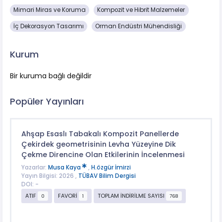
Mimari Miras ve Koruma
Kompozit ve Hibrit Malzemeler
İç Dekorasyon Tasarımı
Orman Endüstri Mühendisliği
Kurum
Bir kuruma bağlı değildir
Popüler Yayınları
Ahşap Esaslı Tabakalı Kompozit Panellerde
Çekirdek geometrisinin Levha Yüzeyine Dik
Çekme Direncine Olan Etkilerinin İncelenmesi
Yazarlar:
Musa Kaya
,
H.özgür İmirzi
Yayın Bilgisi: 2026 ,
TÜBAV Bilim Dergisi
DOI: -
ATIF
FAVORİ
TOPLAM İNDİRİLME SAYISI
0
1
768