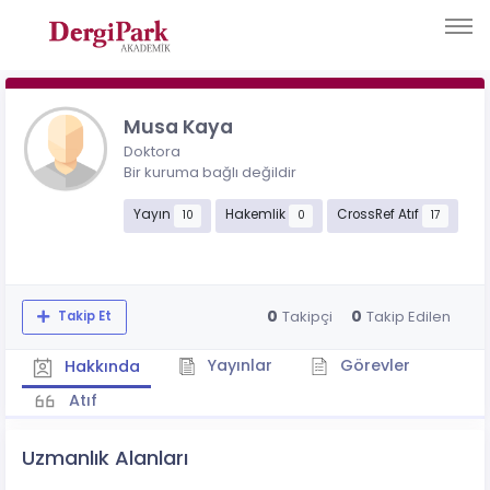
Musa Kaya
Doktora
Bir kuruma bağlı değildir
Yayın
Hakemlik
CrossRef Atıf
10
0
17
0
0
Takipçi
Takip Edilen
Takip Et
Yayınlar
Görevler
Hakkında
Atıf
Uzmanlık Alanları