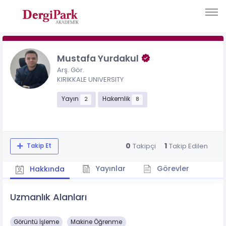
Mustafa Yurdakul
Arş. Gör.
KIRIKKALE UNIVERSITY
Yayın
Hakemlik
2
8
0
1
Takipçi
Takip Edilen
Takip Et
Yayınlar
Görevler
Hakkında
Uzmanlık Alanları
Görüntü İşleme
Makine Öğrenme