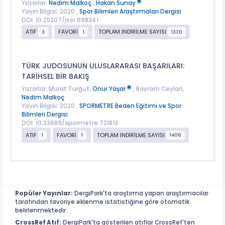
Yazarlar:
Nedim Malkoç
,
Hakan Sunay
Yayın Bilgisi: 2020 ,
Spor Bilimleri Araştırmaları Dergisi
DOI: 10.25307/jssr.698341
ATIF
FAVORİ
TOPLAM İNDİRİLME SAYISI
3
1
1330
TÜRK JUDOSUNUN ULUSLARARASI BAŞARILARI:
TARİHSEL BİR BAKIŞ
Yazarlar: Murat Turğut,
Onur Yaşar
, Bayram Ceylan,
Nedim Malkoç
Yayın Bilgisi: 2020 ,
SPORMETRE Beden Eğitimi ve Spor
Bilimleri Dergisi
DOI: 10.33689/spormetre.721813
ATIF
FAVORİ
TOPLAM İNDİRİLME SAYISI
1
1
1406
Popüler Yayınlar:
DergiPark'ta araştırma yapan araştırmacılar
tarafından favoriye eklenme istatistiğine göre otomatik
belirlenmektedir.
CrossRef Atıf:
DergiPark'ta gösterilen atıflar CrossRef'ten