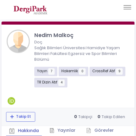
Nedim Malkoç
Doç.
Sağlık Bilimleri Üniversitesi Hamidiye Yaşam
Bilimleri Fakültesi Egzersiz ve Spor Bilimleri
Bölümü
Yayın
Hakemlik
CrossRef Atıf
7
0
9
TR Dizin Atıf
4
0
0
Takipçi
Takip Edilen
Takip Et
Yayınlar
Görevler
Hakkında