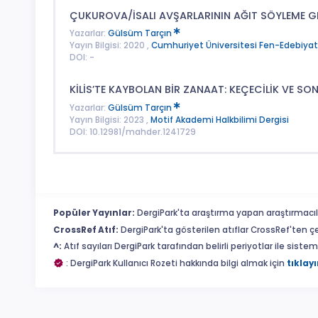
ÇUKUROVA/İSALI AVŞARLARININ AĞIT SÖYLEME GEL
Yazarlar:
Gülsüm Tarçın
Yayın Bilgisi: 2020 ,
Cumhuriyet Üniversitesi Fen-Edebiyat F
DOI: -
KİLİS’TE KAYBOLAN BİR ZANAAT: KEÇECİLİK VE SO
Yazarlar:
Gülsüm Tarçın
Yayın Bilgisi: 2023 ,
Motif Akademi Halkbilimi Dergisi
DOI: 10.12981/mahder.1241729
Popüler Yayınlar:
DergiPark'ta araştırma yapan araştırmacıl
CrossRef Atıf:
DergiPark'ta gösterilen atıflar CrossRef'ten ç
^:
Atıf sayıları DergiPark tarafından belirli periyotlar ile sist
: DergiPark Kullanıcı Rozeti hakkında bilgi almak için
tıklayı