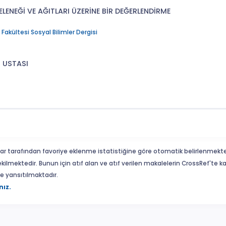
ENEĞİ VE AĞITLARI ÜZERİNE BİR DEĞERLENDİRME
akültesi Sosyal Bilimler Dergisi
N USTASI
ar tarafından favoriye eklenme istatistiğine göre otomatik belirlenmekte
ekilmektedir. Bunun için atıf alan ve atıf verilen makalelerin CrossRef'te
eme yansıtılmaktadır.
nız.