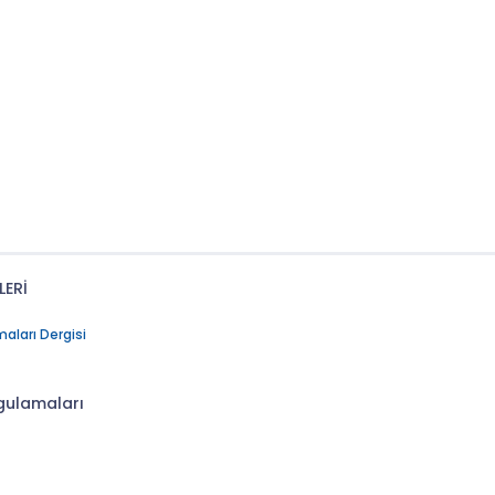
LERİ
maları Dergisi
ygulamaları