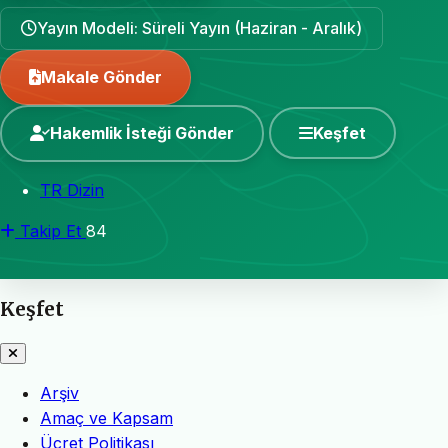
Yayın Modeli: Süreli Yayın (Haziran - Aralık)
Makale Gönder
Hakemlik İsteği Gönder
Keşfet
TR Dizin
Takip Et
84
Keşfet
Arşiv
Amaç ve Kapsam
Ücret Politikası