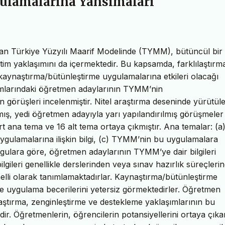
ulamalarına Yansımaları
an Türkiye Yüzyılı Maarif Modelinde (TYMM), bütüncül bir 
etim yaklaşımını da içermektedir. Bu kapsamda, farklılaştırm
kaynaştırma/bütünleştirme uygulamalarına etkileri olacağı
ramlarındaki öğretmen adaylarının TYMM’nin
n görüşleri incelenmiştir. Nitel araştırma deseninde yürütül
mış, yedi öğretmen adayıyla yarı yapılandırılmış görüşmeler
dört ana tema ve 16 alt tema ortaya çıkmıştır. Ana temalar: (a
uygulamalarına ilişkin bilgi, (c) TYMM’nin bu uygulamalara
lgulara göre, öğretmen adaylarının TYMM’ye dair bilgileri
lgileri genellikle derslerinden veya sınav hazırlık süreçleri
melli olarak tanımlamaktadırlar. Kaynaştırma/bütünleştirme
iyle uygulama becerilerini yetersiz görmektedirler. Öğretmen
aştırma, zenginleştirme ve destekleme yaklaşımlarının bu
r. Öğretmenlerin, öğrencilerin potansiyellerini ortaya çık