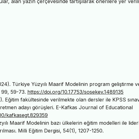
lar, alan yazın çerçevesinde tartışılarak önerilere yer verilm
2024). Türkiye Yüzyılı Maarif Modelinin program geliştirme v
, 99, 59-73.
https://doi.org/10.17753/sosekev.1489135
0). Eğitim fakültesinde verilmekte olan dersler ile KPSS sına
öğretmen adayı görüşleri. E-Kafkas Journal of Educational
900/kafkasegt.829359
ılı Maarif Modelinin bazı ülkelerin eğitim modelleri ile lider
ılması. Milli Eğitim Dergisi, 54(1), 1207-1250.