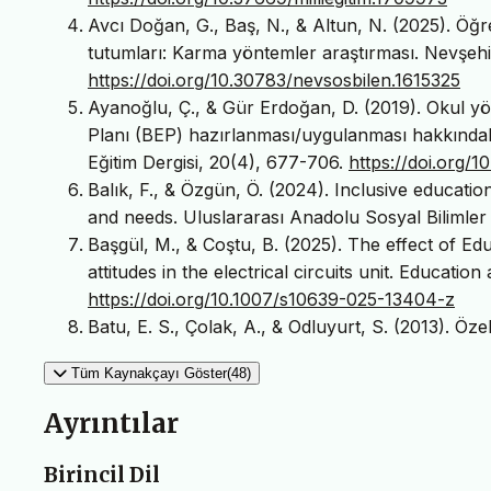
Avcı Doğan, G., Baş, N., & Altun, N. (2025). Öğr
tutumları: Karma yöntemler araştırması. Nevşehir
https://doi.org/10.30783/nevsosbilen.1615325
Ayanoğlu, Ç., & Gür Erdoğan, D. (2019). Okul yönet
Planı (BEP) hazırlanması/uygulanması hakkındaki 
Eğitim Dergisi, 20(4), 677-706.
https://doi.org/1
Balık, F., & Özgün, Ö. (2024). Inclusive educatio
and needs. Uluslararası Anadolu Sosyal Bilimler
Başgül, M., & Coştu, B. (2025). The effect of Ed
attitudes in the electrical circuits unit. Educat
https://doi.org/10.1007/s10639-025-13404-z
Batu, E. S., Çolak, A., & Odluyurt, S. (2013). Öze
Tüm Kaynakçayı Göster(48)
Ayrıntılar
Birincil Dil