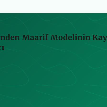
nden Maarif Modelinin Kay
rı