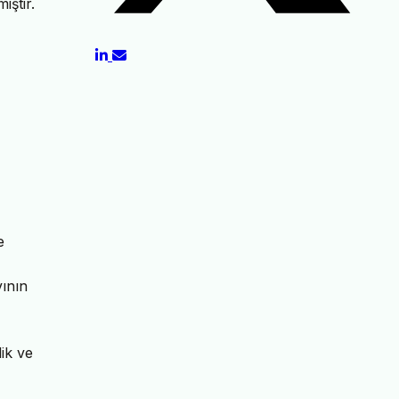
iştir.
e
vının
lik ve