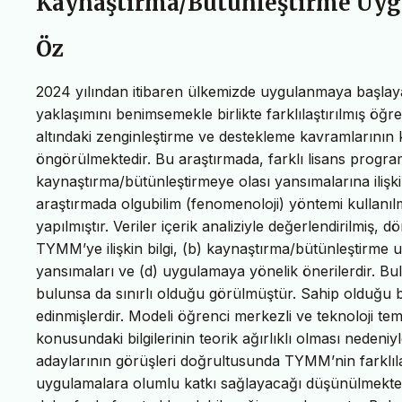
Kaynaştırma/Bütünleştirme Uyg
Öz
2024 yılından itibaren ülkemizde uygulanmaya başlay
yaklaşımını benimsemekle birlikte farklılaştırılmış öğr
altındaki zenginleştirme ve destekleme kavramlarının 
öngörülmektedir. Bu araştırmada, farklı lisans prog
kaynaştırma/bütünleştirmeye olası yansımalarına ilişki
araştırmada olgubilim (fenomenoloji) yöntemi kullanıl
yapılmıştır. Veriler içerik analiziyle değerlendirilmiş, 
TYMM’ye ilişkin bilgi, (b) kaynaştırma/bütünleştirme 
yansımaları ve (d) uygulamaya yönelik önerilerdir. Bu
bulunsa da sınırlı olduğu görülmüştür. Sahip olduğu bi
edinmişlerdir. Modeli öğrenci merkezli ve teknoloji te
konusundaki bilgilerinin teorik ağırlıklı olması neden
adaylarının görüşleri doğrultusunda TYMM’nin farklıl
uygulamalara olumlu katkı sağlayacağı düşünülmektedi