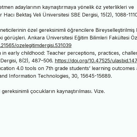
etmen adaylarının kaynaştırmaya yönelik öz yeterlikleri ve
 Hacı Bektaş Veli Üniversitesi SBE Dergisi, 15(2), 1088-1110
icilerinin özel gereksinimli öğrencilere Bireyselleştirilmiş 
görüşleri. Ankara Üniversitesi Eğitim Bilimleri Fakültesi Öz
0.21565/ozelegitimdergisi.531039
n in early childhood: Teacher perceptions, practices, chall
 Dergisi, 8(2), 487–506.
https://doi.org/10.47525/ulasbid.14
ucation 4.0 tools on 7th grade students’ learning outcomes
ion and Information Technologies, 30, 15645-15689.
l gereksinimli çocukların kaynaştırılması. Vize.