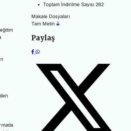
Toplam İndirilme Sayısı
282
Makale Dosyaları
Tam Metin
eğitim
Paylaş
a
en
)
nden
armada