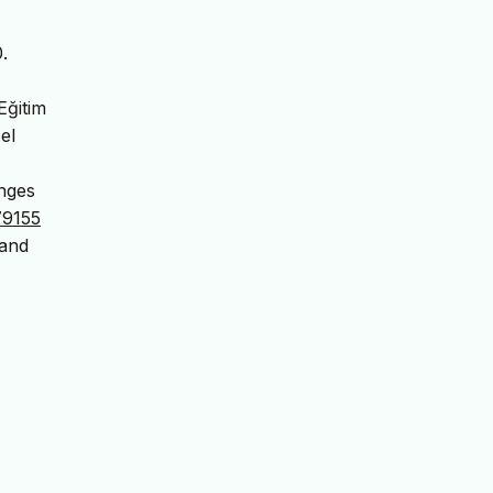
.
Eğitim
el
enges
79155
 and