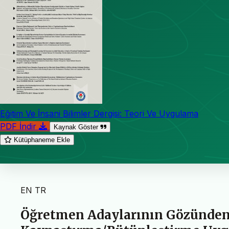
Eğitim Ve İnsani Bilimler Dergisi: Teori Ve Uygulama
PDF İndir
Kaynak Göster
Kütüphaneme Ekle
EN
TR
Öğretmen Adaylarının Gözünden