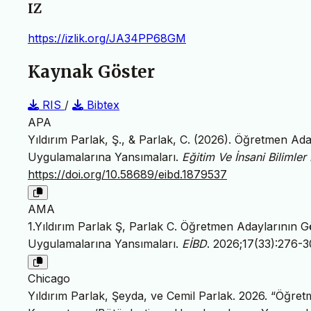
IZ
https://izlik.org/JA34PP68GM
Kaynak Göster
RIS
/
Bibtex
APA
Yıldırım Parlak, Ş., & Parlak, C. (2026). Öğretmen A
Uygulamalarına Yansımaları.
Eğitim Ve İnsani Bilimle
https://doi.org/10.58689/eibd.1879537
AMA
1.Yıldırım Parlak Ş, Parlak C. Öğretmen Adaylarının
Uygulamalarına Yansımaları.
EİBD
. 2026;17(33):276-
Chicago
Yıldırım Parlak, Şeyda, ve Cemil Parlak. 2026. “Öğr