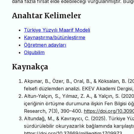
daha fazla fırsat elde edebileceği vurgulanmıştır. Bulgu
Anahtar Kelimeler
Türkiye Yüzyılı Maarif Modeli
Kaynaştırma/bütünleştirme
Öğretmen adayları
Olgubilim
Kaynakça
Akpınar, B., Özer, B., Oral, B., & Köksalan, B. (
felsefi düzlemden analizi. EKEV Akademi Dergisi
Altun-Yalçın, S., Yılmaz, Z. A., & Yalçın, S. (202
içeriğinin örtüşme durumuna ilişkin Fen Bilgisi 
Research, 7(3), 390–400.
https://doi.org/10.30
Altundağ, M., & Kavrayıcı, C. (2025). Türkiye Yüzy
sürdürülebilir okuryazarlık bağlamında karşılaştır
https://doi.org/10.37669/milliegitim.1709973