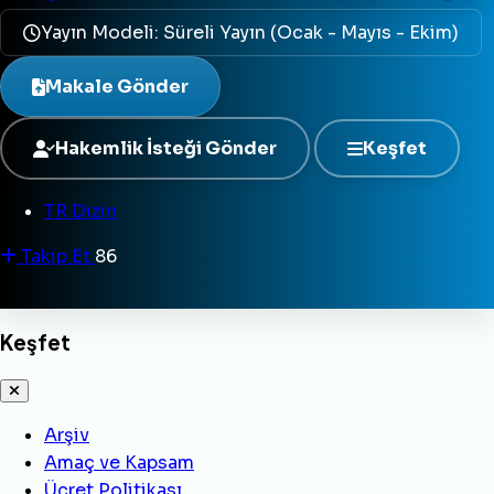
Yayın Modeli: Süreli Yayın (Ocak - Mayıs - Ekim)
Makale Gönder
Hakemlik İsteği Gönder
Keşfet
TR Dizin
Takip Et
86
Keşfet
Arşiv
Amaç ve Kapsam
Ücret Politikası