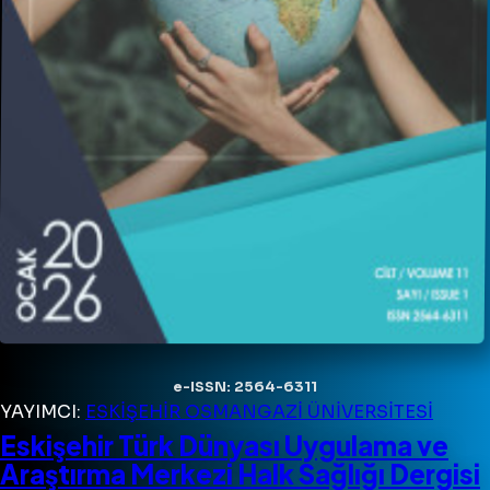
e-ISSN: 2564-6311
YAYIMCI:
ESKİŞEHİR OSMANGAZİ ÜNİVERSİTESİ
Eskişehir Türk Dünyası Uygulama ve
Araştırma Merkezi Halk Sağlığı Dergisi