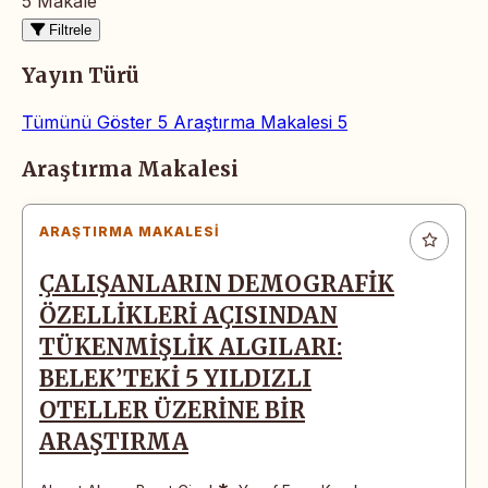
5 Makale
Filtrele
Yayın Türü
Tümünü Göster
5
Araştırma Makalesi
5
Makaleler
Araştırma Makalesi
ARAŞTIRMA MAKALESI
ÇALIŞANLARIN DEMOGRAFİK
ÖZELLİKLERİ AÇISINDAN
TÜKENMİŞLİK ALGILARI:
BELEK’TEKİ 5 YILDIZLI
OTELLER ÜZERİNE BİR
ARAŞTIRMA