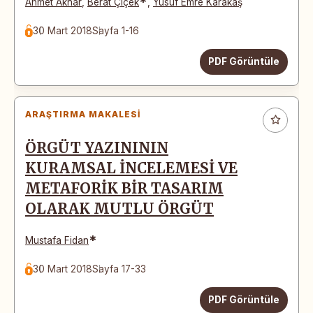
*
Ahmet Aknar
,
Berat Çiçek
,
Yusuf Emre Karakaş
30 Mart 2018
Sayfa 1-16
PDF Görüntüle
ARAŞTIRMA MAKALESI
ÖRGÜT YAZINININ
KURAMSAL İNCELEMESİ VE
METAFORİK BİR TASARIM
OLARAK MUTLU ÖRGÜT
*
Mustafa Fidan
30 Mart 2018
Sayfa 17-33
PDF Görüntüle