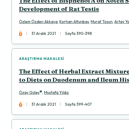
The Effect of Bisphenol A on Notch 
Development of Rat Testis
Özlem Özden Akkaya
,
Korhan Altunbaş
,
Murat Tosun
,
Artay Y
31 Aralık 2021
Sayfa 390-398
ARAŞTIRMA MAKALESI
The Effect of Herbal Extract Mixtu
to Diets on Duodenum and Ileum His
*
Özay Güleş
,
Mustafa Yıldız
31 Aralık 2021
Sayfa 399-407