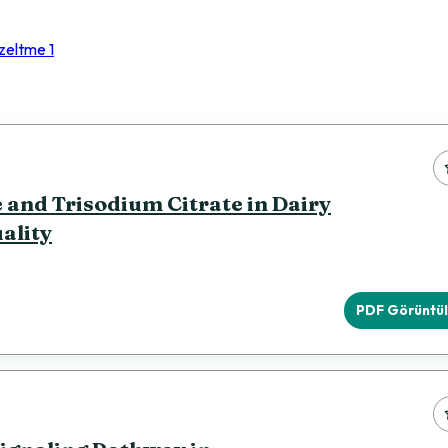
zeltme
1
 and Trisodium Citrate in Dairy
ality
PDF Görüntü