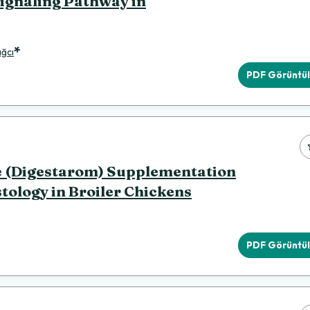
Signaling Pathway in
*
ağcı
PDF Görüntü
re (Digestarom) Supplementation
tology in Broiler Chickens
PDF Görüntü