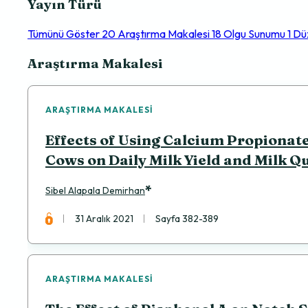
Yayın Türü
Tümünü Göster
20
Araştırma Makalesi
18
Olgu Sunumu
1
Dü
Makaleler
Araştırma Makalesi
ARAŞTIRMA MAKALESI
Effects of Using Calcium Propionate
Cows on Daily Milk Yield and Milk Qu
*
Sibel Alapala Demirhan
31 Aralık 2021
Sayfa 382-389
ARAŞTIRMA MAKALESI