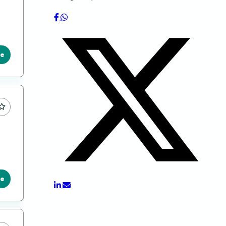
le
le