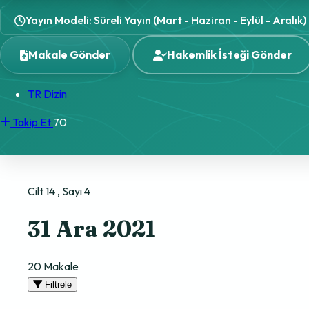
Yayın Modeli: Süreli Yayın (Mart - Haziran - Eylül - Aralık)
Makale Gönder
Hakemlik İsteği Gönder
TR Dizin
Takip Et
70
Cilt 14 , Sayı 4
31 Ara 2021
20 Makale
Filtrele