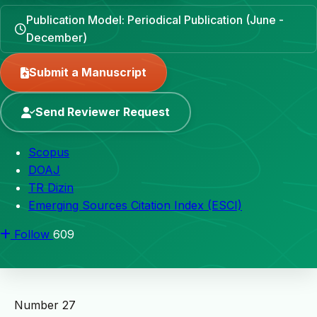
Publication Model: Periodical Publication (June -
December)
Submit a Manuscript
Send Reviewer Request
Scopus
DOAJ
TR Dizin
Emerging Sources Citation Index (ESCI)
Follow
609
Number 27