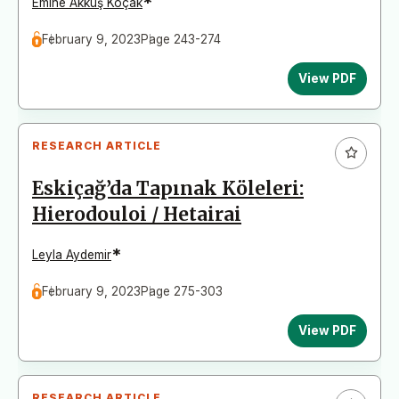
*
Emine Akkuş Koçak
February 9, 2023
Page 243-274
View PDF
RESEARCH ARTICLE
Eskiçağ’da Tapınak Köleleri:
Hierodouloi / Hetairai
*
Leyla Aydemir
February 9, 2023
Page 275-303
View PDF
RESEARCH ARTICLE