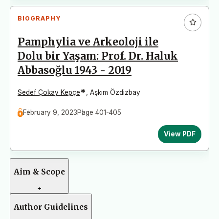
BIOGRAPHY
Pamphylia ve Arkeoloji ile
Dolu bir Yaşam: Prof. Dr. Haluk
Abbasoğlu 1943 - 2019
*
Sedef Çokay Kepçe
,
Aşkım Özdizbay
February 9, 2023
Page 401-405
View PDF
Aim & Scope
+
Author Guidelines