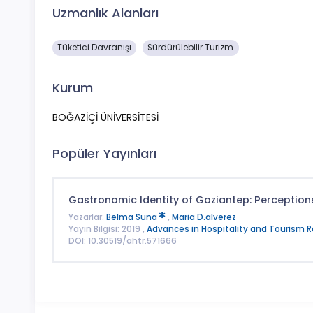
Uzmanlık Alanları
Tüketici Davranışı
Sürdürülebilir Turizm
Kurum
BOĞAZİÇİ ÜNİVERSİTESİ
Popüler Yayınları
Gastronomic Identity of Gaziantep: Perceptions
Yazarlar:
Belma Suna
,
Maria D.alverez
Yayın Bilgisi: 2019 ,
Advances in Hospitality and Tourism 
DOI: 10.30519/ahtr.571666