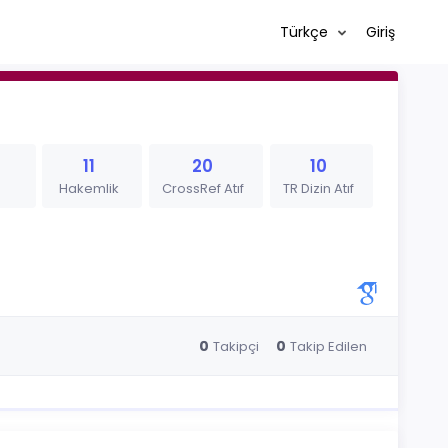
Türkçe
Giriş
11
20
10
Hakemlik
CrossRef Atıf
TR Dizin Atıf
0
0
Takipçi
Takip Edilen