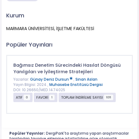
Kurum
MARMARA ÜNİVERSİTESİ, İŞLETME FAKÜLTESİ
Popüler Yayınları
Bağımsız Denetim Sürecindeki Hasılat Döngüsü
Yanılgıları ve İyileştirme Stratejileri
Yazarlar:
Günay Deniz Dursun
,
Sinan Aslan
Yayın Bilgisi: 2024 ,
Muhasebe Enstitüsü Dergisi
DOI: 10.26650/MED.1474025
ATIF
FAVORİ
TOPLAM İNDİRİLME SAYISI
0
1
1011
Popüler Yayınlar:
DergiPark'ta araştırma yapan araştırmacılar
tarafından favoriye eklenme istatistiğine göre otomatik