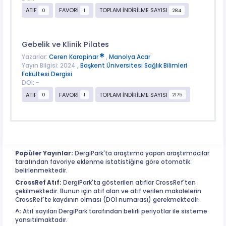
ATIF
FAVORİ
TOPLAM İNDİRİLME SAYISI
0
1
284
Gebelik ve Klinik Pilates
Yazarlar:
Ceren Karapinar
,
Manolya Acar
Yayın Bilgisi: 2024 ,
Başkent Üniversitesi Sağlık Bilimleri
Fakültesi Dergisi
DOI: -
ATIF
FAVORİ
TOPLAM İNDİRİLME SAYISI
0
1
2175
Popüler Yayınlar:
DergiPark'ta araştırma yapan araştırmacılar
tarafından favoriye eklenme istatistiğine göre otomatik
belirlenmektedir.
CrossRef Atıf:
DergiPark'ta gösterilen atıflar CrossRef'ten
çekilmektedir. Bunun için atıf alan ve atıf verilen makalelerin
CrossRef'te kaydının olması (DOI numarası) gerekmektedir.
^:
Atıf sayıları DergiPark tarafından belirli periyotlar ile sisteme
yansıtılmaktadır.