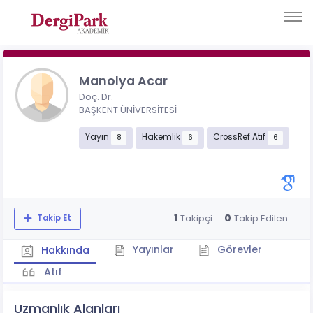
Manolya Acar
Doç. Dr.
BAŞKENT ÜNİVERSİTESİ
Yayın
Hakemlik
CrossRef Atıf
8
6
6
1
0
Takipçi
Takip Edilen
Takip Et
Yayınlar
Görevler
Hakkında
Atıf
Uzmanlık Alanları