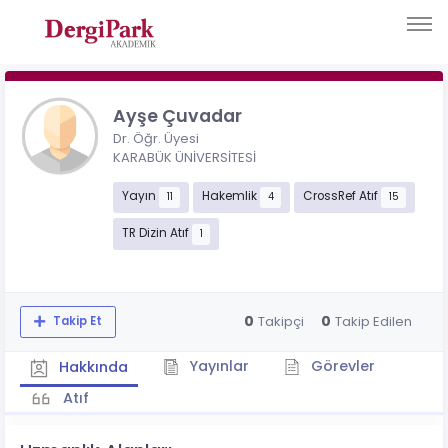
Ayşe Çuvadar
Dr. Öğr. Üyesi
KARABÜK ÜNİVERSİTESİ
Yayın
Hakemlik
CrossRef Atıf
11
4
15
TR Dizin Atıf
1
0
0
Takipçi
Takip Edilen
Takip Et
Yayınlar
Görevler
Hakkında
Atıf