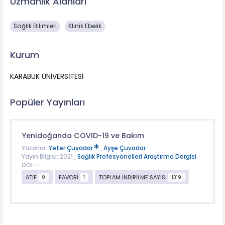
Uzmanlık Alanları
Sağlık Bilimleri
Klinik Ebelik
Kurum
KARABÜK ÜNİVERSİTESİ
Popüler Yayınları
Yenidoğanda COVID-19 ve Bakım
Yazarlar:
Yeter Çuvadar
,
Ayşe Çuvadar
Yayın Bilgisi: 2021 ,
Sağlık Profesyonelleri Araştırma Dergisi
DOI: -
ATIF
FAVORİ
TOPLAM İNDİRİLME SAYISI
0
1
1319