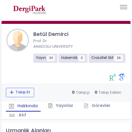
Betül Demirci
Prof. Dr.
ANADOLU UNIVERSITY
Yayın
Hakemlik
CrossRef Atıf
34
0
26
0
0
Takipçi
Takip Edilen
Takip Et
Yayınlar
Görevler
Hakkında
Atıf
Uzmanlık Alanları