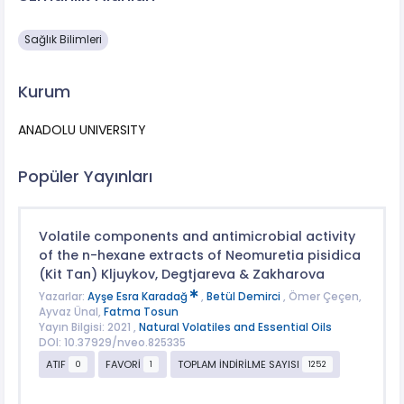
Sağlık Bilimleri
Kurum
ANADOLU UNIVERSITY
Popüler Yayınları
Volatile components and antimicrobial activity
of the n-hexane extracts of Neomuretia pisidica
(Kit Tan) Kljuykov, Degtjareva & Zakharova
Yazarlar:
Ayşe Esra Karadağ
,
Betül Demirci
, Ömer Çeçen,
Ayvaz Ünal,
Fatma Tosun
Yayın Bilgisi: 2021 ,
Natural Volatiles and Essential Oils
DOI: 10.37929/nveo.825335
ATIF
FAVORİ
TOPLAM İNDİRİLME SAYISI
0
1
1252