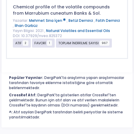
Chemical profile of the volatile compounds
from Marrubium cuneatum Banks & Sol.
Yazarlar:
Mehmet Sina İçen
,
Betül Demirci
,
Fatih Demirci
,
İlhan Gürbüz
Yayın Bilgisi: 2021 ,
Natural Volatiles and Essential Oils
DOI: 10.37929/nveo.825372
ATIF
FAVORİ
TOPLAM İNDİRİLME SAYISI
2
1
967
Popüler Yayınlar:
DergiPark'ta araştırma yapan araştırmacılar
tarafından favoriye eklenme istatistiğine göre otomatik
belirlenmektedir.
CrossRef Atıf:
DergiPark'ta gösterilen atıflar CrossRef'ten
çekilmektedir. Bunun için atıf alan ve atıf verilen makalelerin
CrossRef'te kaydının olması (DOI numarası) gerekmektedir.
^:
Atıf sayıları DergiPark tarafından belirli periyotlar ile sisteme
yansıtılmaktadır.