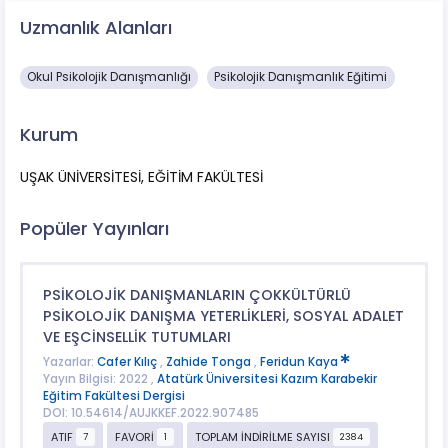
Uzmanlık Alanları
Okul Psikolojik Danışmanlığı
Psikolojik Danışmanlık Eğitimi
Kurum
UŞAK ÜNİVERSİTESİ, EĞİTİM FAKÜLTESİ
Popüler Yayınları
PSİKOLOJİK DANIŞMANLARIN ÇOKKÜLTÜRLÜ
PSİKOLOJİK DANIŞMA YETERLİKLERİ, SOSYAL ADALET
VE EŞCİNSELLİK TUTUMLARI
Yazarlar:
Cafer Kılıç
,
Zahide Tonga
,
Feridun Kaya
Yayın Bilgisi: 2022 ,
Atatürk Üniversitesi Kazım Karabekir
Eğitim Fakültesi Dergisi
DOI: 10.54614/AUJKKEF.2022.907485
ATIF
FAVORİ
TOPLAM İNDİRİLME SAYISI
7
1
2384