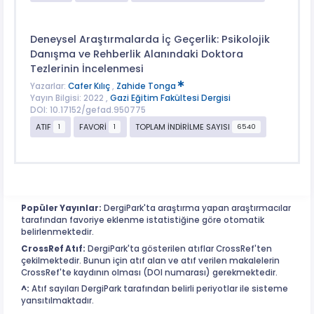
Deneysel Araştırmalarda İç Geçerlik: Psikolojik
Danışma ve Rehberlik Alanındaki Doktora
Tezlerinin İncelenmesi
Yazarlar:
Cafer Kılıç
,
Zahide Tonga
Yayın Bilgisi: 2022 ,
Gazi Eğitim Fakültesi Dergisi
DOI: 10.17152/gefad.950775
ATIF
FAVORİ
TOPLAM İNDİRİLME SAYISI
1
1
6540
Popüler Yayınlar:
DergiPark'ta araştırma yapan araştırmacılar
tarafından favoriye eklenme istatistiğine göre otomatik
belirlenmektedir.
CrossRef Atıf:
DergiPark'ta gösterilen atıflar CrossRef'ten
çekilmektedir. Bunun için atıf alan ve atıf verilen makalelerin
CrossRef'te kaydının olması (DOI numarası) gerekmektedir.
^:
Atıf sayıları DergiPark tarafından belirli periyotlar ile sisteme
yansıtılmaktadır.