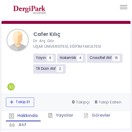
Cafer Kılıç
Dr. Arş. Gör.
UŞAK ÜNİVERSİTESİ, EĞİTİM FAKÜLTESİ
Yayın
Hakemlik
CrossRef Atıf
6
4
15
TR Dizin Atıf
2
0
0
Takipçi
Takip Edilen
Takip Et
Yayınlar
Görevler
Hakkında
Atıf