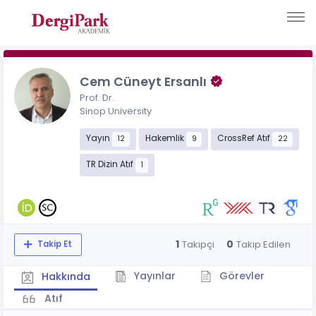
Cem Cüneyt Ersanlı
Prof. Dr.
Sinop University
Yayın
Hakemlik
CrossRef Atıf
12
9
22
TR Dizin Atıf
1
1
0
Takipçi
Takip Edilen
Takip Et
Yayınlar
Görevler
Hakkında
Atıf