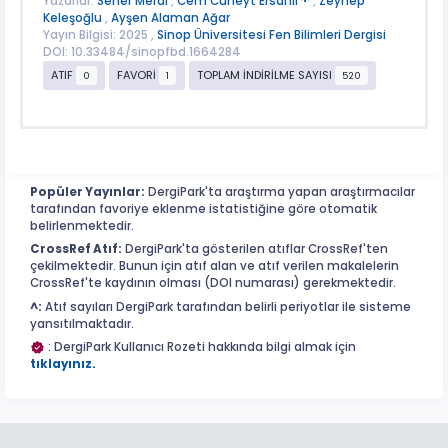
Yazarlar:
Seher Meral
,
Cem Cüneyt Ersanlı
,
Zeynep
Keleşoğlu
,
Ayşen Alaman Ağar
Yayın Bilgisi: 2025 ,
Sinop Üniversitesi Fen Bilimleri Dergisi
DOI: 10.33484/sinopfbd.1664284
ATIF
FAVORİ
TOPLAM İNDİRİLME SAYISI
0
1
520
Popüler Yayınlar:
DergiPark'ta araştırma yapan araştırmacılar
tarafından favoriye eklenme istatistiğine göre otomatik
belirlenmektedir.
CrossRef Atıf:
DergiPark'ta gösterilen atıflar CrossRef'ten
çekilmektedir. Bunun için atıf alan ve atıf verilen makalelerin
CrossRef'te kaydının olması (DOI numarası) gerekmektedir.
^:
Atıf sayıları DergiPark tarafından belirli periyotlar ile sisteme
yansıtılmaktadır.
: DergiPark Kullanıcı Rozeti hakkında bilgi almak için
tıklayınız.