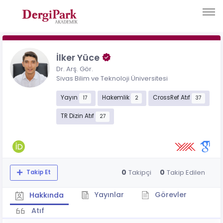
İlker Yüce
Dr. Arş. Gör.
Sivas Bilim ve Teknoloji Üniversitesi
Yayın
Hakemlik
CrossRef Atıf
17
2
37
TR Dizin Atıf
27
0
0
Takipçi
Takip Edilen
Takip Et
Yayınlar
Görevler
Hakkında
Atıf