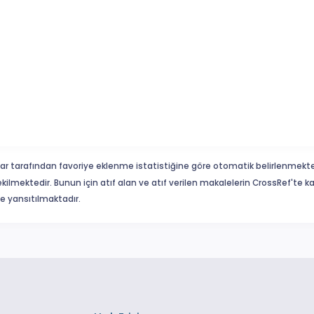
ar tarafından favoriye eklenme istatistiğine göre otomatik belirlenmekte
ekilmektedir. Bunun için atıf alan ve atıf verilen makalelerin CrossRef'te
eme yansıtılmaktadır.