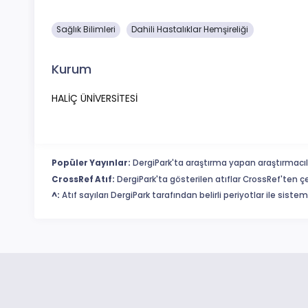
Sağlık Bilimleri
Dahili Hastalıklar Hemşireliği
Kurum
HALİÇ ÜNİVERSİTESİ
Popüler Yayınlar:
DergiPark'ta araştırma yapan araştırmacıl
CrossRef Atıf:
DergiPark'ta gösterilen atıflar CrossRef'ten ç
^:
Atıf sayıları DergiPark tarafından belirli periyotlar ile sist