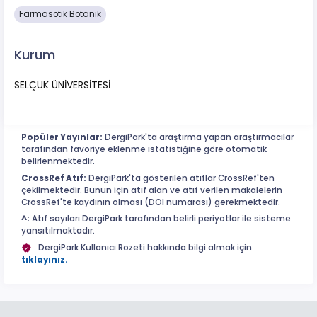
Farmasotik Botanik
Kurum
SELÇUK ÜNİVERSİTESİ
Popüler Yayınlar:
DergiPark'ta araştırma yapan araştırmacılar
tarafından favoriye eklenme istatistiğine göre otomatik
belirlenmektedir.
CrossRef Atıf:
DergiPark'ta gösterilen atıflar CrossRef'ten
çekilmektedir. Bunun için atıf alan ve atıf verilen makalelerin
CrossRef'te kaydının olması (DOI numarası) gerekmektedir.
^:
Atıf sayıları DergiPark tarafından belirli periyotlar ile sisteme
yansıtılmaktadır.
: DergiPark Kullanıcı Rozeti hakkında bilgi almak için
tıklayınız.