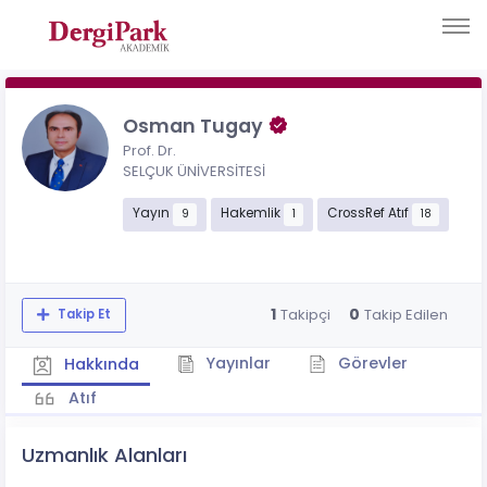
Osman Tugay
Prof. Dr.
SELÇUK ÜNİVERSİTESİ
Yayın
Hakemlik
CrossRef Atıf
9
1
18
1
0
Takipçi
Takip Edilen
Takip Et
Yayınlar
Görevler
Hakkında
Atıf
Uzmanlık Alanları