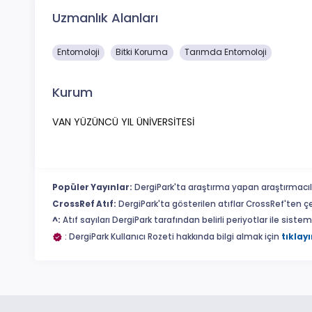
Uzmanlık Alanları
Entomoloji
Bitki Koruma
Tarımda Entomoloji
Kurum
VAN YÜZÜNCÜ YIL ÜNİVERSİTESİ
Popüler Yayınlar:
DergiPark'ta araştırma yapan araştırmacıl
CrossRef Atıf:
DergiPark'ta gösterilen atıflar CrossRef'ten ç
^:
Atıf sayıları DergiPark tarafından belirli periyotlar ile sist
: DergiPark Kullanıcı Rozeti hakkında bilgi almak için
tıklayı