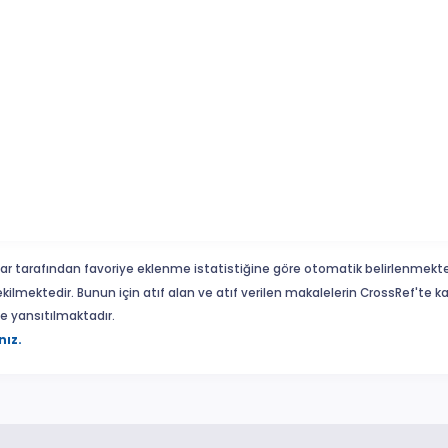
ar tarafından favoriye eklenme istatistiğine göre otomatik belirlenmekte
ekilmektedir. Bunun için atıf alan ve atıf verilen makalelerin CrossRef'te
eme yansıtılmaktadır.
nız.