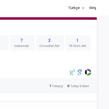
Türkçe
Giriş
7
2
1
Hakemlik
CrossRef Atıf
TR Dizin Atıf
1
0
Takipçi
Takip Edilen