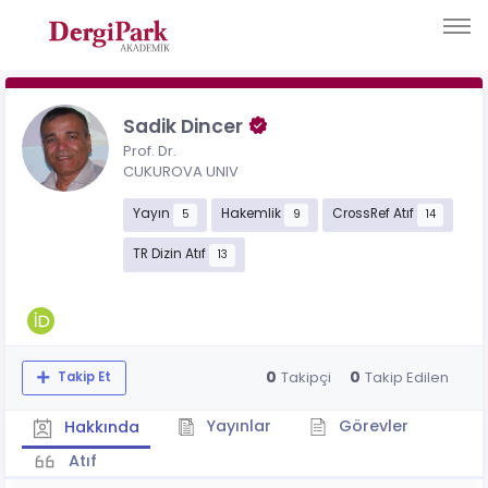
Sadik Dincer
Prof. Dr.
CUKUROVA UNIV
Yayın
Hakemlik
CrossRef Atıf
5
9
14
TR Dizin Atıf
13
0
0
Takipçi
Takip Edilen
Takip Et
Yayınlar
Görevler
Hakkında
Atıf