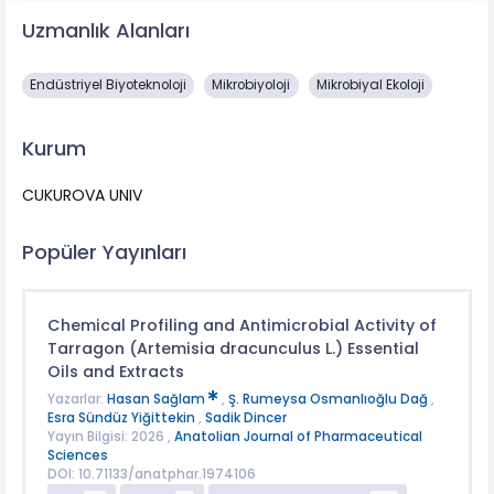
Uzmanlık Alanları
Endüstriyel Biyoteknoloji
Mikrobiyoloji
Mikrobiyal Ekoloji
Kurum
CUKUROVA UNIV
Popüler Yayınları
Chemical Profiling and Antimicrobial Activity of
Tarragon (Artemisia dracunculus L.) Essential
Oils and Extracts
Yazarlar:
Hasan Sağlam
,
Ş. Rumeysa Osmanlıoğlu Dağ
,
Esra Sündüz Yiğittekin
,
Sadik Dincer
Yayın Bilgisi: 2026 ,
Anatolian Journal of Pharmaceutical
Sciences
DOI: 10.71133/anatphar.1974106