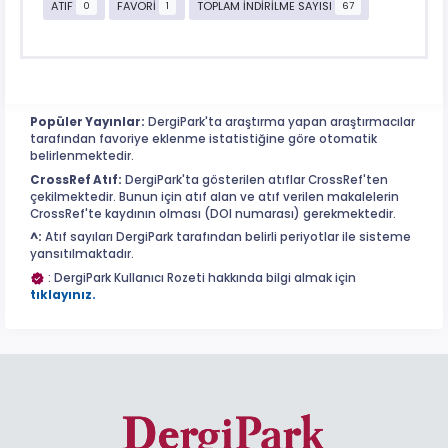
ATIF
FAVORİ
TOPLAM İNDİRİLME SAYISI
0
1
67
Popüler Yayınlar:
DergiPark'ta araştırma yapan araştırmacılar
tarafından favoriye eklenme istatistiğine göre otomatik
belirlenmektedir.
CrossRef Atıf:
DergiPark'ta gösterilen atıflar CrossRef'ten
çekilmektedir. Bunun için atıf alan ve atıf verilen makalelerin
CrossRef'te kaydının olması (DOI numarası) gerekmektedir.
^:
Atıf sayıları DergiPark tarafından belirli periyotlar ile sisteme
yansıtılmaktadır.
: DergiPark Kullanıcı Rozeti hakkında bilgi almak için
tıklayınız.