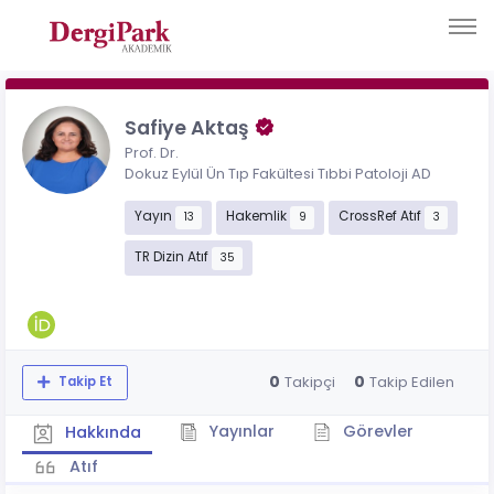
Safiye Aktaş
Prof. Dr.
Dokuz Eylül Ün Tıp Fakültesi Tıbbi Patoloji AD
Yayın
Hakemlik
CrossRef Atıf
13
9
3
TR Dizin Atıf
35
0
0
Takipçi
Takip Edilen
Takip Et
Yayınlar
Görevler
Hakkında
Atıf