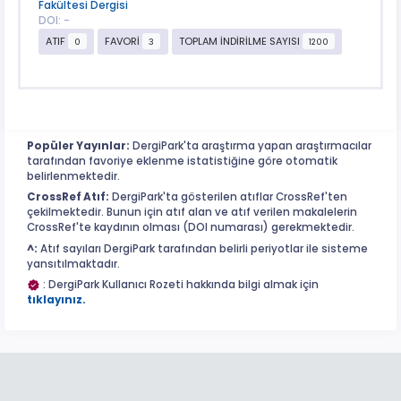
Fakültesi Dergisi
DOI: -
ATIF
FAVORİ
TOPLAM İNDİRİLME SAYISI
0
3
1200
Popüler Yayınlar:
DergiPark'ta araştırma yapan araştırmacılar
tarafından favoriye eklenme istatistiğine göre otomatik
belirlenmektedir.
CrossRef Atıf:
DergiPark'ta gösterilen atıflar CrossRef'ten
çekilmektedir. Bunun için atıf alan ve atıf verilen makalelerin
CrossRef'te kaydının olması (DOI numarası) gerekmektedir.
^:
Atıf sayıları DergiPark tarafından belirli periyotlar ile sisteme
yansıtılmaktadır.
: DergiPark Kullanıcı Rozeti hakkında bilgi almak için
tıklayınız.