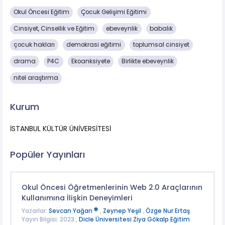
Okul Öncesi Eğitim
Çocuk Gelişimi Eğitimi
Cinsiyet, Cinsellik ve Eğitim
ebeveynlik
babalık
çocuk hakları
demokrasi eğitimi
toplumsal cinsiyet
drama
P4C
Ekoanksiyete
Birlikte ebeveynlik
nitel araştırma
Kurum
İSTANBUL KÜLTÜR ÜNİVERSİTESİ
Popüler Yayınları
Okul Öncesi Öğretmenlerinin Web 2.0 Araçlarının
Kullanımına İlişkin Deneyimleri
Yazarlar:
Sevcan Yağan
,
Zeynep Yeşil
,
Özge Nur Ertaş
Yayın Bilgisi: 2023 ,
Dicle Üniversitesi Ziya Gökalp Eğitim