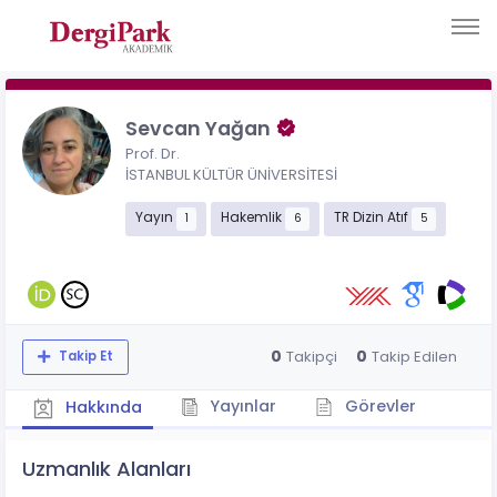
Sevcan Yağan
Prof. Dr.
İSTANBUL KÜLTÜR ÜNİVERSİTESİ
Yayın
Hakemlik
TR Dizin Atıf
1
6
5
0
0
Takipçi
Takip Edilen
Takip Et
Yayınlar
Görevler
Hakkında
Uzmanlık Alanları