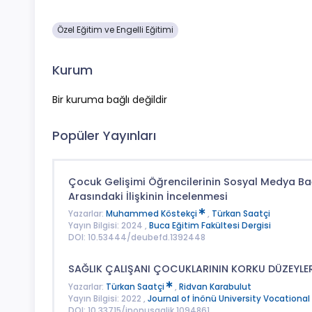
Özel Eğitim ve Engelli Eğitimi
Kurum
Bir kuruma bağlı değildir
Popüler Yayınları
Çocuk Gelişimi Öğrencilerinin Sosyal Medya Bağ
Arasındaki İlişkinin İncelenmesi
Yazarlar:
Muhammed Köstekçi
,
Türkan Saatçi
Yayın Bilgisi: 2024 ,
Buca Eğitim Fakültesi Dergisi
DOI: 10.53444/deubefd.1392448
SAĞLIK ÇALIŞANI ÇOCUKLARININ KORKU DÜZEYLERİ
Yazarlar:
Türkan Saatçi
,
Ridvan Karabulut
Yayın Bilgisi: 2022 ,
Journal of İnönü University Vocational
DOI: 10.33715/inonusaglik.1094861