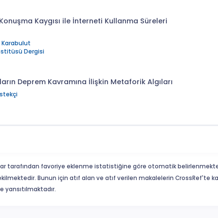
Konuşma Kaygısı ile İnterneti Kullanma Süreleri
 Karabulut
nstitüsü Dergisi
ın Deprem Kavramına İlişkin Metaforik Algıları
tekçi
ar tarafından favoriye eklenme istatistiğine göre otomatik belirlenmekte
ekilmektedir. Bunun için atıf alan ve atıf verilen makalelerin CrossRef'te
eme yansıtılmaktadır.