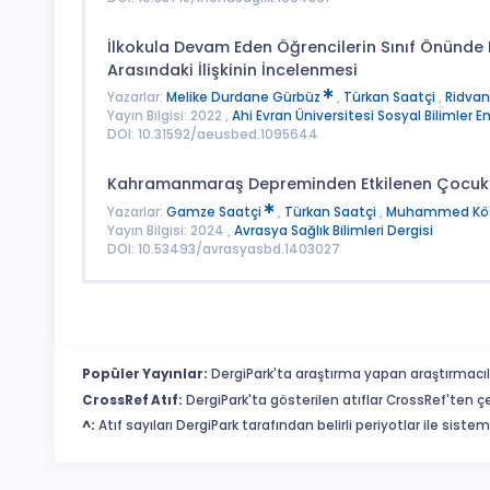
İlkokula Devam Eden Öğrencilerin Sınıf Önünde 
Arasındaki İlişkinin İncelenmesi
Yazarlar:
Melike Durdane Gürbüz
,
Türkan Saatçi
,
Ridvan
Yayın Bilgisi: 2022 ,
Ahi Evran Üniversitesi Sosyal Bilimler E
DOI: 10.31592/aeusbed.1095644
Kahramanmaraş Depreminden Etkilenen Çocuklar
Yazarlar:
Gamze Saatçi
,
Türkan Saatçi
,
Muhammed Kös
Yayın Bilgisi: 2024 ,
Avrasya Sağlık Bilimleri Dergisi
DOI: 10.53493/avrasyasbd.1403027
Popüler Yayınlar:
DergiPark'ta araştırma yapan araştırmacıl
CrossRef Atıf:
DergiPark'ta gösterilen atıflar CrossRef'ten ç
^:
Atıf sayıları DergiPark tarafından belirli periyotlar ile sist