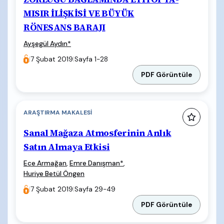
MISIR İLİŞKİSİ VE BÜYÜK
RÖNESANS BARAJI
Ayşegül Aydın
*
|
7 Şubat 2019
|
Sayfa 1-28
PDF Görüntüle
ARAŞTIRMA MAKALESI
Sanal Mağaza Atmosferinin Anlık
Satın Almaya Etkisi
Ece Armağan
,
Emre Danışman
*
,
Huriye Betül Öngen
|
7 Şubat 2019
|
Sayfa 29-49
PDF Görüntüle