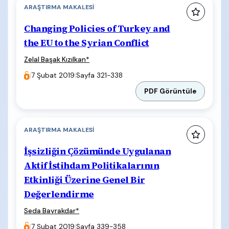
ARAŞTIRMA MAKALESI
Changing Policies of Turkey and
the EU to the Syrian Conflict
Zelal Başak Kızılkan
*
|
7 Şubat 2019
|
Sayfa 321-338
PDF Görüntüle
ARAŞTIRMA MAKALESI
İşsizliğin Çözümünde Uygulanan
Aktif İstihdam Politikalarının
Etkinliği Üzerine Genel Bir
Değerlendirme
Seda Bayrakdar
*
|
7 Şubat 2019
|
Sayfa 339-358