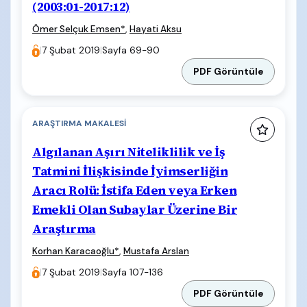
(2003:01-2017:12)
Ömer Selçuk Emsen
*
,
Hayati Aksu
|
7 Şubat 2019
|
Sayfa 69-90
PDF Görüntüle
ARAŞTIRMA MAKALESI
Algılanan Aşırı Niteliklilik ve İş
Tatmini İlişkisinde İyimserliğin
Aracı Rolü: İstifa Eden veya Erken
Emekli Olan Subaylar Üzerine Bir
Araştırma
Korhan Karacaoğlu
*
,
Mustafa Arslan
|
7 Şubat 2019
|
Sayfa 107-136
PDF Görüntüle