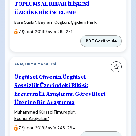
TOPLUMSAL REFAH İLİŞKİSİ
ÜZERİNE BİR İNCELEME
Bora Süslü
*
,
Bayram Coşkun
,
Çiğdem Pank
|
7 Şubat 2019
|
Sayfa 219-241
PDF Görüntüle
ARAŞTIRMA MAKALESI
Örgütsel Güvenin Örgütsel
Sessizlik Üzerindeki Etkisi:
Erzurum İli Araştırma Görevlileri
Üzerine Bir Araştırma
Muhammed Kürsad Timuroğlu
*
,
Ecenur Alioğulları*
|
7 Şubat 2019
|
Sayfa 243-264