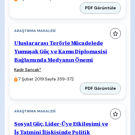
PDF Görüntüle
ARAŞTIRMA MAKALESI
Uluslararası Terörle Mücadelede
Yumuşak Güç ve Kamu Diplomasisi
Bağlamında Medyanın Önemi
Kadir Sancak
*
|
7 Şubat 2019
|
Sayfa 359-372
PDF Görüntüle
ARAŞTIRMA MAKALESI
Sosyal Güç, Lider-Üye Etkileşimi ve
İş Tatmini İlişkisinde Politik