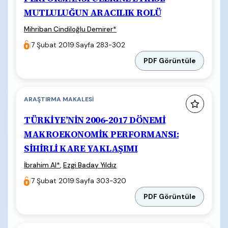
MUTLULUĞUN ARACILIK ROLÜ
Mihriban Cindiloğlu Demirer
*
|
7 Şubat 2019
|
Sayfa 283-302
PDF Görüntüle
ARAŞTIRMA MAKALESI
TÜRKİYE’NİN 2006-2017 DÖNEMİ
MAKROEKONOMİK PERFORMANSI:
SİHİRLİ KARE YAKLAŞIMI
İbrahim Al
*
,
Ezgi Baday Yıldız
|
7 Şubat 2019
|
Sayfa 303-320
PDF Görüntüle