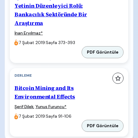
Yetinin Düzenleyici Rolü:
Bankacılık Sektöründe Bir
Araştırma
İnan Eryılmaz
*
|
7 Şubat 2019
|
Sayfa 373-393
PDF Görüntüle
DERLEME
Bitcoin Mining and Its
Environmental Effects
Şerif Dilek
,
Yunus Furuncu
*
|
7 Şubat 2019
|
Sayfa 91-106
PDF Görüntüle