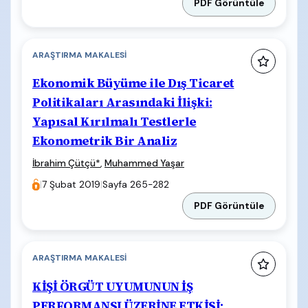
PDF Görüntüle
ARAŞTIRMA MAKALESI
Ekonomik Büyüme ile Dış Ticaret
Politikaları Arasındaki İlişki:
Yapısal Kırılmalı Testlerle
Ekonometrik Bir Analiz
İbrahim Çütçü
*
,
Muhammed Yaşar
|
7 Şubat 2019
|
Sayfa 265-282
PDF Görüntüle
ARAŞTIRMA MAKALESI
KİŞİ ÖRGÜT UYUMUNUN İŞ
PERFORMANSI ÜZERİNE ETKİSİ: