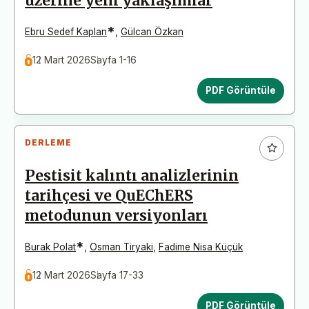
üzerine yeni yaklaşımlar
*
Ebru Sedef Kaplan
,
Gülcan Özkan
12 Mart 2026
Sayfa 1-16
PDF Görüntüle
DERLEME
Pestisit kalıntı analizlerinin
tarihçesi ve QuEChERS
metodunun versiyonları
*
Burak Polat
,
Osman Tiryaki
,
Fadime Nisa Küçük
12 Mart 2026
Sayfa 17-33
PDF Görüntüle