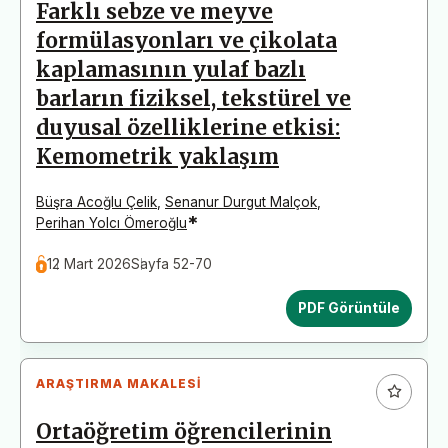
Farklı sebze ve meyve
formülasyonları ve çikolata
kaplamasının yulaf bazlı
barların fiziksel, tekstürel ve
duyusal özelliklerine etkisi:
Kemometrik yaklaşım
Büşra Acoğlu Çelik
,
Senanur Durgut Malçok
,
*
Perihan Yolcı Ömeroğlu
12 Mart 2026
Sayfa 52-70
PDF Görüntüle
ARAŞTIRMA MAKALESI
Ortaöğretim öğrencilerinin