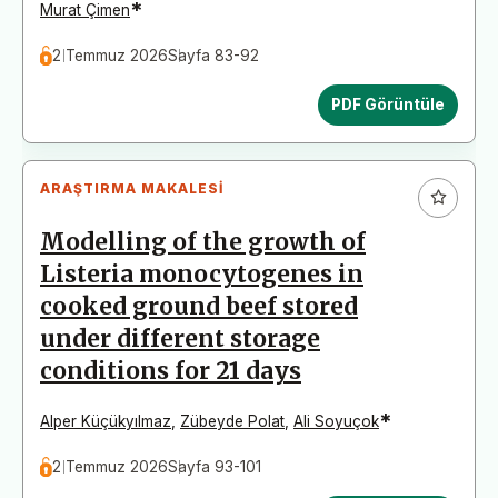
*
Murat Çimen
2 Temmuz 2026
Sayfa 83-92
PDF Görüntüle
ARAŞTIRMA MAKALESI
Modelling of the growth of
Listeria monocytogenes in
cooked ground beef stored
under different storage
conditions for 21 days
*
Alper Küçükyılmaz
,
Zübeyde Polat
,
Ali Soyuçok
2 Temmuz 2026
Sayfa 93-101