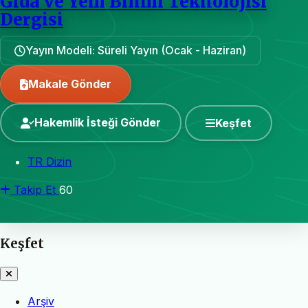
Gıda ve Yem Bilimi Teknolojisi
Dergisi
Yayın Modeli: Süreli Yayın (Ocak - Haziran)
Makale Gönder
Hakemlik İsteği Gönder
Keşfet
TR Dizin
Takip Et
60
Keşfet
Arşiv