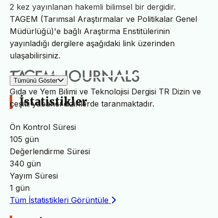
2 kez yayınlanan hakemli bilimsel bir dergidir.
TAGEM (Tarımsal Araştırmalar ve Politikalar Genel
Müdürlüğü)'e bağlı Araştırma Enstitülerinin
yayınladığı dergilere aşağıdaki link üzerinden
ulaşabilirsiniz.
Tümünü Göster
Gıda ve Yem Bilimi ve Teknolojisi Dergisi TR Dizin ve
İstatistikler
çeşitli yabancı dizinlerde taranmaktadır.
Ön Kontrol Süresi
105 gün
Değerlendirme Süresi
340 gün
Yayım Süresi
1 gün
Tüm İstatistikleri Görüntüle