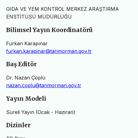
GIDA VE YEM KONTROL MERKEZ ARAŞTIRMA
ENSTİTÜSÜ MÜDÜRLÜĞÜ
Bilimsel Yayın Koordinatörü
Furkan Karapınar
furkan.karapinar@tarimorman.gov.tr
Baş Editör
Dr. Nazan Çöplü
nazan.coplu@tarimorman.gov.tr
Yayın Modeli
Süreli Yayın (Ocak - Haziran)
Dizinler