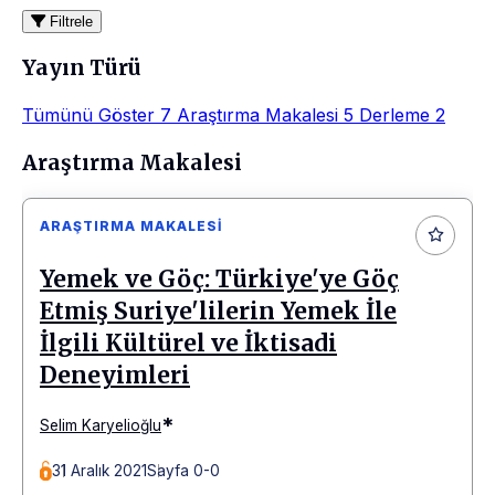
Filtrele
Yayın Türü
Tümünü Göster
7
Araştırma Makalesi
5
Derleme
2
Makaleler
Araştırma Makalesi
ARAŞTIRMA MAKALESI
Yemek ve Göç: Türkiye'ye Göç
Etmiş Suriye'lilerin Yemek İle
İlgili Kültürel ve İktisadi
Deneyimleri
*
Selim Karyelioğlu
31 Aralık 2021
Sayfa 0-0