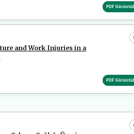
PDF Görüntü
ure and Work Injuries in a
e
PDF Görüntü