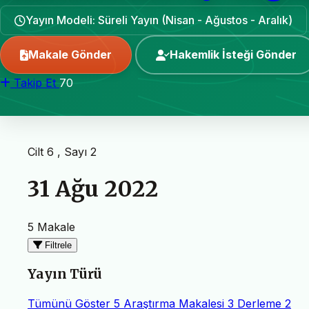
Yayın Modeli: Süreli Yayın (Nisan - Ağustos - Aralık)
Makale Gönder
Hakemlik İsteği Gönder
Takip Et
70
Cilt 6 , Sayı 2
31 Ağu 2022
5 Makale
Filtrele
Yayın Türü
Tümünü Göster
5
Araştırma Makalesi
3
Derleme
2