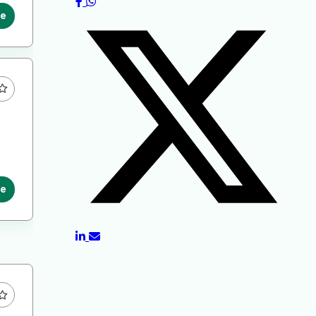
le
le