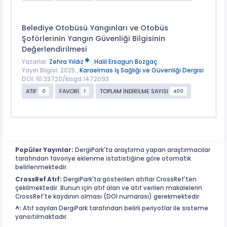
Belediye Otobüsü Yangınları ve Otobüs
Şoförlerinin Yangın Güvenliği Bilgisinin
Değerlendirilmesi
Yazarlar:
Zehra Yıldız
,
Halil Ersagun Bozgaç
Yayın Bilgisi: 2025 ,
Karaelmas İş Sağlığı ve Güvenliği Dergisi
DOI: 10.33720/kisgd.1472093
ATIF
FAVORİ
TOPLAM İNDİRİLME SAYISI
0
1
400
Popüler Yayınlar:
DergiPark'ta araştırma yapan araştırmacılar
tarafından favoriye eklenme istatistiğine göre otomatik
belirlenmektedir.
CrossRef Atıf:
DergiPark'ta gösterilen atıflar CrossRef'ten
çekilmektedir. Bunun için atıf alan ve atıf verilen makalelerin
CrossRef'te kaydının olması (DOI numarası) gerekmektedir.
^:
Atıf sayıları DergiPark tarafından belirli periyotlar ile sisteme
yansıtılmaktadır.