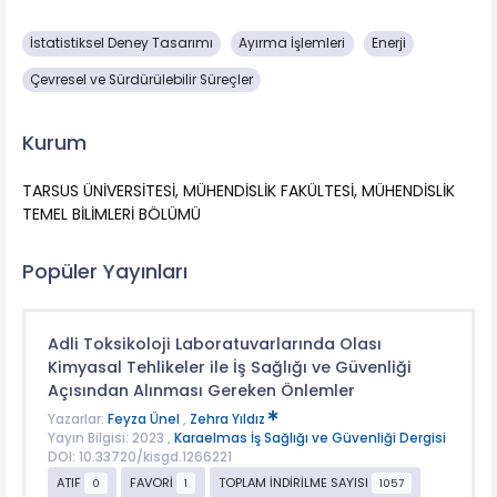
İstatistiksel Deney Tasarımı
Ayırma İşlemleri
Enerji
Çevresel ve Sürdürülebilir Süreçler
Kurum
TARSUS ÜNİVERSİTESİ, MÜHENDİSLİK FAKÜLTESİ, MÜHENDİSLİK
TEMEL BİLİMLERİ BÖLÜMÜ
Popüler Yayınları
Adli Toksikoloji Laboratuvarlarında Olası
Kimyasal Tehlikeler ile İş Sağlığı ve Güvenliği
Açısından Alınması Gereken Önlemler
Yazarlar:
Feyza Ünel
,
Zehra Yıldız
Yayın Bilgisi: 2023 ,
Karaelmas İş Sağlığı ve Güvenliği Dergisi
DOI: 10.33720/kisgd.1266221
ATIF
FAVORİ
TOPLAM İNDİRİLME SAYISI
0
1
1057