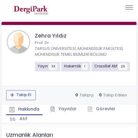
Zehra Yıldız
Prof. Dr.
TARSUS ÜNİVERSİTESİ, MÜHENDİSLİK FAKÜLTESİ,
MÜHENDİSLİK TEMEL BİLİMLERİ BÖLÜMÜ
Yayın
Hakemlik
CrossRef Atıf
34
1
26
0
0
Takipçi
Takip Edilen
Takip Et
Yayınlar
Görevler
Hakkında
Atıf
Uzmanlık Alanları