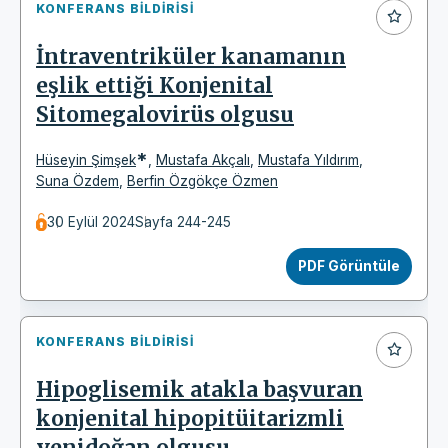
KONFERANS BILDIRISI
İntraventriküler kanamanın
eşlik ettiği Konjenital
Sitomegalovirüs olgusu
*
Hüseyin Şimşek
,
Mustafa Akçalı
,
Mustafa Yıldırım
,
Suna Özdem
,
Berfin Özgökçe Özmen
30 Eylül 2024
Sayfa 244-245
PDF Görüntüle
KONFERANS BILDIRISI
Hipoglisemik atakla başvuran
konjenital hipopitüitarizmli
yenidoğan olgusu