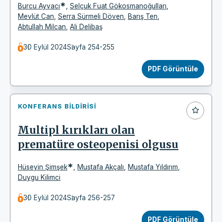
*
Burcu Ayvacı
,
Selçuk Fuat Gökosmanoğulları
,
Mevlüt Can
,
Serra Sürmeli Döven
,
Barış Ten
,
Abtullah Milcan
,
Ali Delibaş
30 Eylül 2024
Sayfa 254-255
PDF Görüntüle
KONFERANS BILDIRISI
Multipl kırıkları olan
prematüre osteopenisi olgusu
*
Hüseyin Şimşek
,
Mustafa Akçalı
,
Mustafa Yıldırım
,
Duygu Kilimci
30 Eylül 2024
Sayfa 256-257
PDF Görüntüle