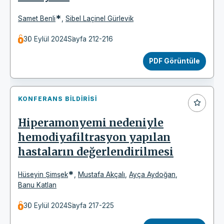
*
Samet Benli
,
Sibel Laçinel Gürlevik
30 Eylül 2024
Sayfa 212-216
PDF Görüntüle
KONFERANS BILDIRISI
Hiperamonyemi nedeniyle
hemodiyafiltrasyon yapılan
hastaların değerlendirilmesi
*
Hüseyin Şimşek
,
Mustafa Akçalı
,
Ayça Aydoğan
,
Banu Katlan
30 Eylül 2024
Sayfa 217-225