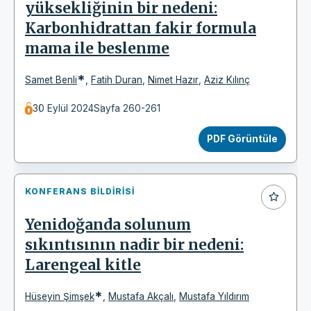
yüksekliğinin bir nedeni:
Karbonhidrattan fakir formula
mama ile beslenme
*
Samet Benli
,
Fatih Duran
,
Nimet Hazır
,
Aziz Kılınç
30 Eylül 2024
Sayfa 260-261
PDF Görüntüle
KONFERANS BILDIRISI
Yenidoğanda solunum
sıkıntısının nadir bir nedeni:
Larengeal kitle
*
Hüseyin Şimşek
,
Mustafa Akçalı
,
Mustafa Yıldırım