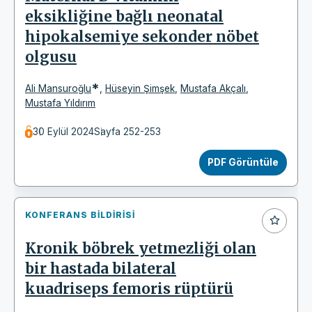
eksikliğine bağlı neonatal
hipokalsemiye sekonder nöbet
olgusu
*
Ali Mansuroğlu
,
Hüseyin Şimşek
,
Mustafa Akçalı
,
Mustafa Yıldırım
30 Eylül 2024
Sayfa 252-253
PDF Görüntüle
KONFERANS BILDIRISI
Kronik böbrek yetmezliği olan
bir hastada bilateral
kuadriseps femoris rüptürü