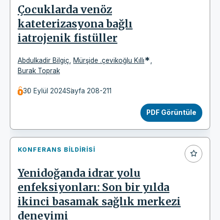
Çocuklarda venöz
kateterizasyona bağlı
iatrojenik fistüller
*
Abdulkadir Bilgiç
,
Mürşide .çevikoğlu Kıllı
,
Burak Toprak
30 Eylül 2024
Sayfa 208-211
PDF Görüntüle
KONFERANS BILDIRISI
Yenidoğanda idrar yolu
enfeksiyonları: Son bir yılda
ikinci basamak sağlık merkezi
deneyimi