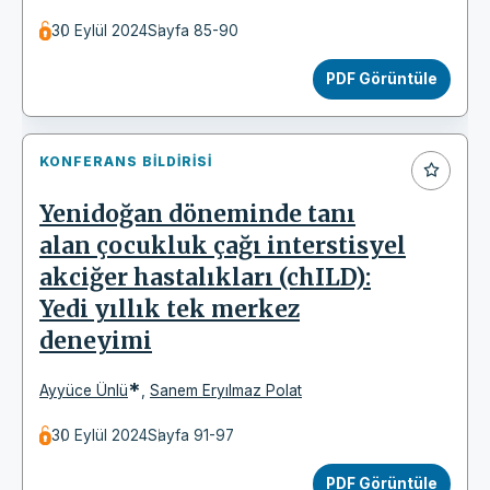
30 Eylül 2024
Sayfa 85-90
PDF Görüntüle
KONFERANS BILDIRISI
Yenidoğan döneminde tanı
alan çocukluk çağı interstisyel
akciğer hastalıkları (chILD):
Yedi yıllık tek merkez
deneyimi
*
Ayyüce Ünlü
,
Sanem Eryılmaz Polat
30 Eylül 2024
Sayfa 91-97
PDF Görüntüle