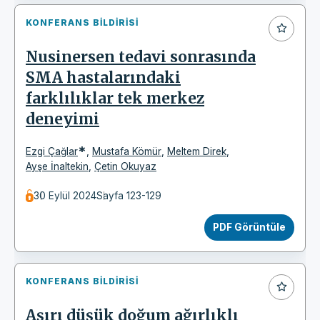
KONFERANS BILDIRISI
Nusinersen tedavi sonrasında
SMA hastalarındaki
farklılıklar tek merkez
deneyimi
*
Ezgi Çağlar
,
Mustafa Kömür
,
Meltem Direk
,
Ayşe İnaltekin
,
Çetin Okuyaz
30 Eylül 2024
Sayfa 123-129
PDF Görüntüle
KONFERANS BILDIRISI
Aşırı düşük doğum ağırlıklı