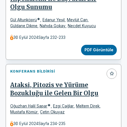
Olgu Sunumu
*
Gül Altunköprü
,
Edanur Yeşil
,
Mevlüt Can
,
Güldane Dikme
,
Nahıda Gokay
,
Necdet Kuyucu
30 Eylül 2024
Sayfa 232-233
PDF Görüntüle
KONFERANS BILDIRISI
Ataksi, Pitozis ve Yürüme
Bozukluğu ile Gelen Bir Olgu
*
Oğuzhan Halil Sapar
,
Ezgi Çağlar
,
Meltem Direk
,
Mustafa Kömür
,
Çetin Okuyaz
30 Eylül 2024
Sayfa 234-235