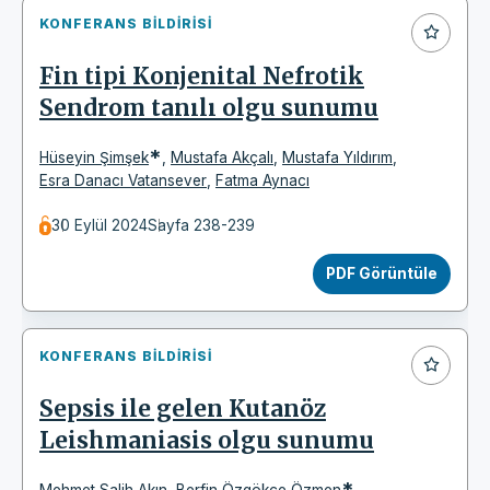
KONFERANS BILDIRISI
Fin tipi Konjenital Nefrotik
Sendrom tanılı olgu sunumu
*
Hüseyin Şimşek
,
Mustafa Akçalı
,
Mustafa Yıldırım
,
Esra Danacı Vatansever
,
Fatma Aynacı
30 Eylül 2024
Sayfa 238-239
PDF Görüntüle
KONFERANS BILDIRISI
Sepsis ile gelen Kutanöz
Leishmaniasis olgu sunumu
*
Mehmet Salih Akın
,
Berfin Özgökçe Özmen
,