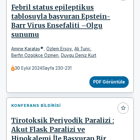
Febril status epileptikus
tablosuyla başvuran Epstein-
Barr Virus Ensefaliti –Olgu
sunumu
*
Amine Karataş
,
Özlem Ersoy
,
Ali Tunç
,
Berfin Özgökçe Özmen
,
Duygu Deniz Kurt
30 Eylül 2024
Sayfa 230-231
PDF Görüntüle
KONFERANS BILDIRISI
Tirotoksik Periyodik Paralizi :
Akut Flask Paralizi ve
Hipokalemi İle Başvuran Bir