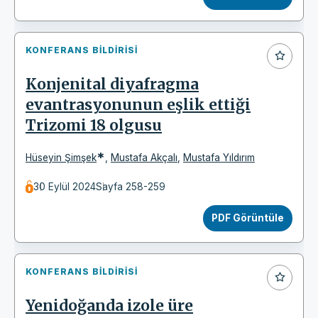
KONFERANS BILDIRISI
Konjenital diyafragma
evantrasyonunun eşlik ettiği
Trizomi 18 olgusu
*
Hüseyin Şimşek
,
Mustafa Akçalı
,
Mustafa Yıldırım
30 Eylül 2024
Sayfa 258-259
PDF Görüntüle
KONFERANS BILDIRISI
Yenidoğanda izole üre