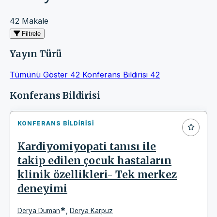
42 Makale
Filtrele
Yayın Türü
Tümünü Göster
42
Konferans Bildirisi
42
Makaleler
Konferans Bildirisi
KONFERANS BILDIRISI
Kardiyomiyopati tanısı ile
takip edilen çocuk hastaların
klinik özellikleri- Tek merkez
deneyimi
*
Derya Duman
,
Derya Karpuz