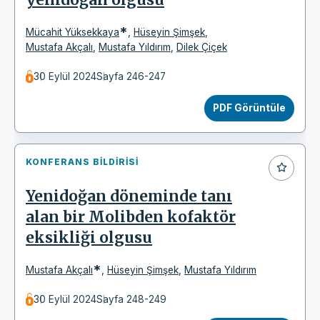
*
Mücahit Yüksekkaya
,
Hüseyin Şimşek
,
Mustafa Akçalı
,
Mustafa Yıldırım
,
Dilek Çiçek
30 Eylül 2024
Sayfa 246-247
PDF Görüntüle
KONFERANS BILDIRISI
Yenidoğan döneminde tanı
alan bir Molibden kofaktör
eksikliği olgusu
*
Mustafa Akçalı
,
Hüseyin Şimşek
,
Mustafa Yıldırım
30 Eylül 2024
Sayfa 248-249