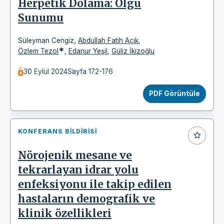
Herpetik Dolama: Olgu
Sunumu
Süleyman Cengiz
,
Abdullah Fatih Açık
,
*
Özlem Tezol
,
Edanur Yeşil
,
Güliz İkizoğlu
30 Eylül 2024
Sayfa 172-176
PDF Görüntüle
KONFERANS BILDIRISI
Nörojenik mesane ve
tekrarlayan idrar yolu
enfeksiyonu ile takip edilen
hastaların demografik ve
klinik özellikleri