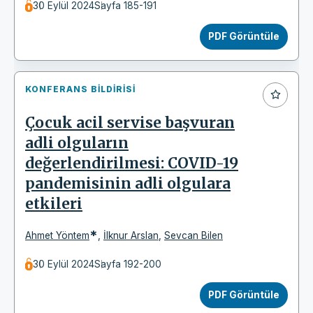
30 Eylül 2024
Sayfa 185-191
PDF Görüntüle
KONFERANS BILDIRISI
Çocuk acil servise başvuran
adli olguların
değerlendirilmesi: COVID-19
pandemisinin adli olgulara
etkileri
*
Ahmet Yöntem
,
İlknur Arslan
,
Sevcan Bilen
30 Eylül 2024
Sayfa 192-200
PDF Görüntüle