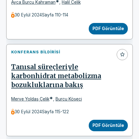
*
Ayca Burcu Kahraman
,
Halil Celik
30 Eylül 2024
Sayfa 110-114
PDF Görüntüle
KONFERANS BILDIRISI
Tanısal süreçleriyle
karbonhidrat metabolizma
bozukluklarına bakış
*
Merve Yoldaş Çelik
,
Burcu Köşeci
30 Eylül 2024
Sayfa 115-122
PDF Görüntüle