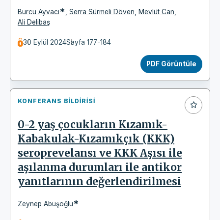
*
Burcu Ayvacı
,
Serra Sürmeli Döven
,
Mevlüt Can
,
Ali Delibaş
30 Eylül 2024
Sayfa 177-184
PDF Görüntüle
KONFERANS BILDIRISI
0-2 yaş çocukların Kızamık-
Kabakulak-Kızamıkçık (KKK)
seroprevelansı ve KKK Aşısı ile
aşılanma durumları ile antikor
yanıtlarının değerlendirilmesi
*
Zeynep Abuşoğlu