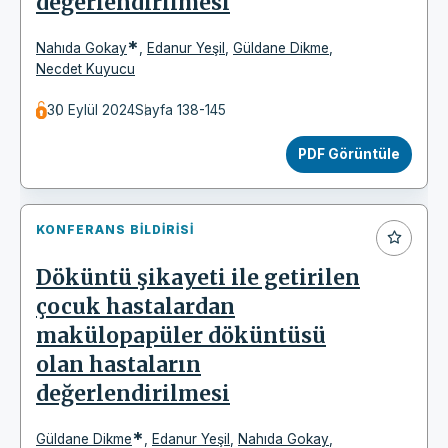
değerlendirilmesi
*
Nahıda Gokay
,
Edanur Yeşil
,
Güldane Dikme
,
Necdet Kuyucu
30 Eylül 2024
Sayfa 138-145
PDF Görüntüle
KONFERANS BILDIRISI
Döküntü şikayeti ile getirilen
çocuk hastalardan
makülopapüler döküntüsü
olan hastaların
değerlendirilmesi
*
Güldane Dikme
,
Edanur Yeşil
,
Nahıda Gokay
,