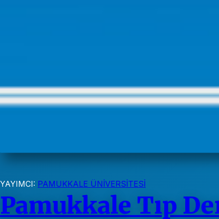
YAYIMCI:
PAMUKKALE ÜNİVERSİTESİ
Pamukkale Tıp Der