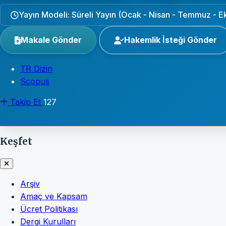
Yayın Modeli: Süreli Yayın (Ocak - Nisan - Temmuz - E
Makale Gönder
Hakemlik İsteği Gönder
TR Dizin
Scopus
Takip Et
127
Keşfet
Arşiv
Amaç ve Kapsam
Ücret Politikası
Dergi Kurulları