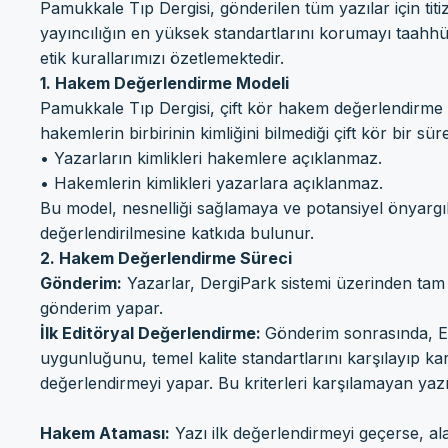
Pamukkale Tıp Dergisi, gönderilen tüm yazılar için titi
yayıncılığın en yüksek standartlarını korumayı taahhüt
etik kurallarımızı özetlemektedir.
1. Hakem Değerlendirme Modeli
Pamukkale Tıp Dergisi, çift kör hakem değerlendirme 
hakemlerin birbirinin kimliğini bilmediği çift kör bir s
• Yazarların kimlikleri hakemlere açıklanmaz.
• Hakemlerin kimlikleri yazarlara açıklanmaz.
Bu model, nesnelliği sağlamaya ve potansiyel önyargılar
değerlendirilmesine katkıda bulunur.
2. Hakem Değerlendirme Süreci
Gönderim:
Yazarlar, DergiPark sistemi üzerinden tam me
gönderim yapar.
İlk Editöryal Değerlendirme:
Gönderim sonrasında, Ed
uygunluğunu, temel kalite standartlarını karşılayıp kar
değerlendirmeyi yapar. Bu kriterleri karşılamayan yazı
Hakem Ataması:
Yazı ilk değerlendirmeyi geçerse, a