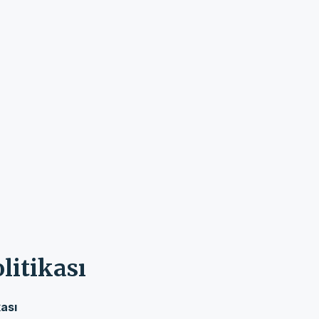
itikası
ası