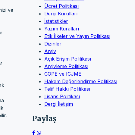
Ücret Politikası
izi ve
Dergi Kurulları
İstatistikler
Yazım Kuralları
de
Etik İlkeler ve Yayın Politikası
Dizinler
Arşiv
Açık Erişim Politikası
e
Arşivleme Politikası
COPE ve ICJME
Hakem Değerlendirme Politikası
ek
Telif Hakkı Politikası
Lisans Politikası
na
Dergi İletişim
lk
lir.
Paylaş