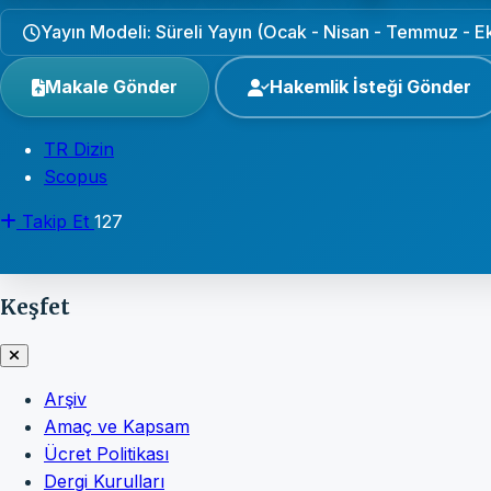
Yayın Modeli: Süreli Yayın (Ocak - Nisan - Temmuz - E
Makale Gönder
Hakemlik İsteği Gönder
TR Dizin
Scopus
Takip Et
127
Keşfet
Arşiv
Amaç ve Kapsam
Ücret Politikası
Dergi Kurulları