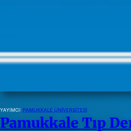
YAYIMCI:
PAMUKKALE ÜNİVERSİTESİ
Pamukkale Tıp Der