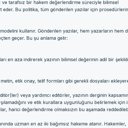
z ve tarafsız bir hakem değerlendirme süreciyle bilimsel
 eder. Bu politika, tüm gönderilen yazılar için prosedürlerim
modelini kullanır. Gönderilen yazılar, hem yazarların hem 
üreçten geçer. Bu şu anlama gelir:
ı en aza indirerek yazının bilimsel değerinin adil bir şekild
tin, etik onay, telif formları gibi gerekli dosyaları ekleyer
itör(ler) veya yardımcı editörler, yazının derginin kapsamı
şılamadığını ve etik kurallara uygunluğunu belirlemek için i
lar, harici değerlendirme olmaksızın bu aşamada reddedilebi
lanında uzman en az iki bağımsız hakeme atanır. Hakemler,