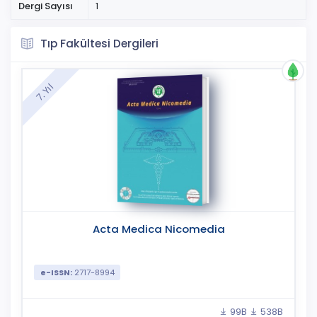
Dergi Sayısı
1
Tıp Fakültesi Dergileri
7. Yıl
Acta Medica Nicomedia
e-ISSN:
2717-8994
99B
538B