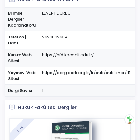
Bilimsel
LEVENT DURDU
Dergiler
Koordinatörü
Telefon |
2623032634
Dahili
Kurum Web
https://hfd.kocaeli.edu.tr/
Sitesi
Yayınevi Web
https://dergipark.org.tr/tr/pub/publisher/111
Sitesi
Dergi Sayısı
1
Hukuk Fakültesi Dergileri
1. Yıl