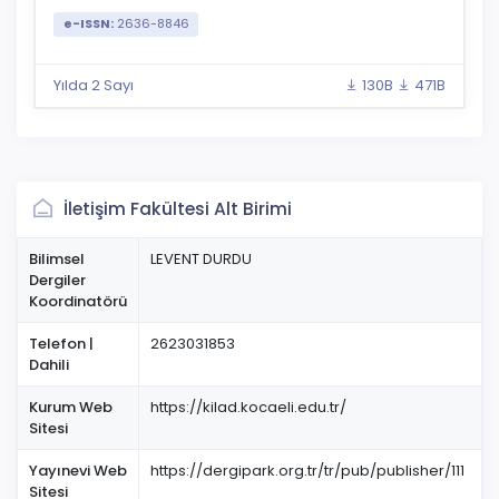
e-ISSN:
2636-8846
Yılda 2 Sayı
130B
471B
İletişim Fakültesi Alt Birimi
Bilimsel
LEVENT DURDU
Dergiler
Koordinatörü
Telefon |
2623031853
Dahili
Kurum Web
https://kilad.kocaeli.edu.tr/
Sitesi
Yayınevi Web
https://dergipark.org.tr/tr/pub/publisher/111
Sitesi