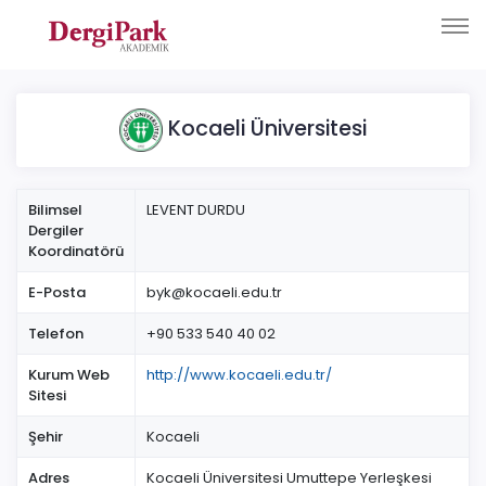
Kocaeli Üniversitesi
Bilimsel
LEVENT DURDU
Dergiler
Koordinatörü
E-Posta
byk@kocaeli.edu.tr
Telefon
+90 533 540 40 02
Kurum Web
http://www.kocaeli.edu.tr/
Sitesi
Şehir
Kocaeli
Adres
Kocaeli Üniversitesi Umuttepe Yerleşkesi