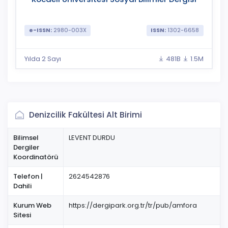
e-ISSN:
2980-003X
ISSN:
1302-6658
Yılda 2 Sayı
481B
1.5M
Denizcilik Fakültesi Alt Birimi
Bilimsel
LEVENT DURDU
Dergiler
Koordinatörü
Telefon |
2624542876
Dahili
Kurum Web
https://dergipark.org.tr/tr/pub/amfora
Sitesi