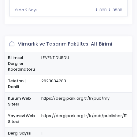
Yılda 2 Sayı
82B
358B
Mimarlık ve Tasarım Fakültesi Alt Birimi
Bilimsel
LEVENT DURDU
Dergiler
Koordinatörü
Telefon |
2623034283
Dahili
Kurum Web
https://dergipark.org.tr/tr/pub/my
Sitesi
Yayınevi Web
https://dergipark.org.tr/tr/pub/publisher/111
Sitesi
Dergi Sayısı
1