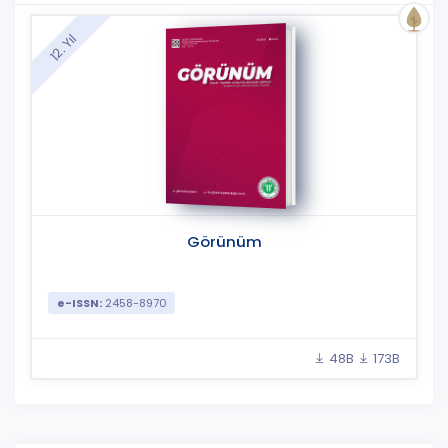
12. Yıl
Görünüm
e-ISSN:
2458-8970
48B
173B