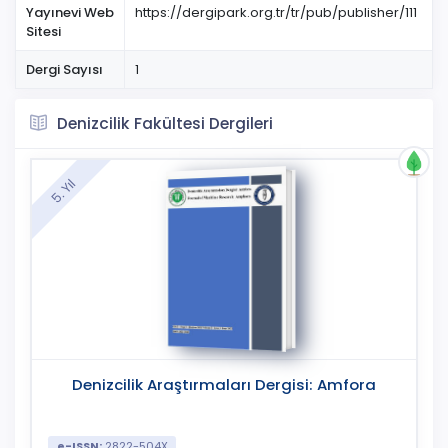
Yayınevi Web
https://dergipark.org.tr/tr/pub/publisher/111
Sitesi
Dergi Sayısı
1
Denizcilik Fakültesi Dergileri
5. Yıl
Denizcilik Araştırmaları Dergisi: Amfora
e-ISSN:
2822-504X