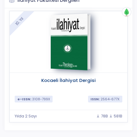
İlahiyat Fakültesi Dergileri
10. Yıl
Kocaeli İlahiyat Dergisi
e-ISSN:
3108-799X
ISSN:
2564-677X
Yılda 2 Sayı
78B
581B