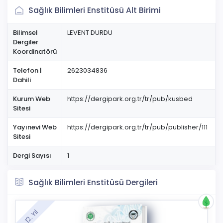
Sağlık Bilimleri Enstitüsü Alt Birimi
Bilimsel
LEVENT DURDU
Dergiler
Koordinatörü
Telefon |
2623034836
Dahili
Kurum Web
https://dergipark.org.tr/tr/pub/kusbed
Sitesi
Yayınevi Web
https://dergipark.org.tr/tr/pub/publisher/111
Sitesi
Dergi Sayısı
1
Sağlık Bilimleri Enstitüsü Dergileri
12. Yıl