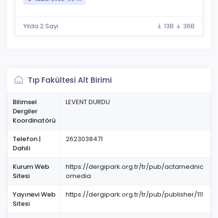
Yılda 2 Sayı
13B
36B
Tıp Fakültesi Alt Birimi
Bilimsel
LEVENT DURDU
Dergiler
Koordinatörü
Telefon |
2623038471
Dahili
Kurum Web
https://dergipark.org.tr/tr/pub/actamednic
Sitesi
omedia
Yayınevi Web
https://dergipark.org.tr/tr/pub/publisher/111
Sitesi