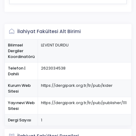
İlahiyat Fakültesi Alt Birimi
Bilimsel
LEVENT DURDU
Dergiler
Koordinatörü
Telefon |
2623034538
Dahili
Kurum Web
https://dergipark.org.tr/tr/pub/kider
Sitesi
Yayınevi Web
https://dergipark.org.tr/tr/pub/publisher/111
Sitesi
Dergi Sayısı
1