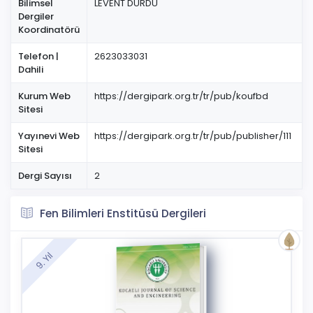
Bilimsel
LEVENT DURDU
Dergiler
Koordinatörü
Telefon |
2623033031
Dahili
Kurum Web
https://dergipark.org.tr/tr/pub/koufbd
Sitesi
Yayınevi Web
https://dergipark.org.tr/tr/pub/publisher/111
Sitesi
Dergi Sayısı
2
Fen Bilimleri Enstitüsü Dergileri
9. Yıl