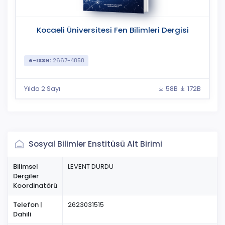
Kocaeli Üniversitesi Fen Bilimleri Dergisi
e-ISSN:
2667-4858
Yılda 2 Sayı
58B
172B
Sosyal Bilimler Enstitüsü Alt Birimi
Bilimsel
LEVENT DURDU
Dergiler
Koordinatörü
Telefon |
2623031515
Dahili