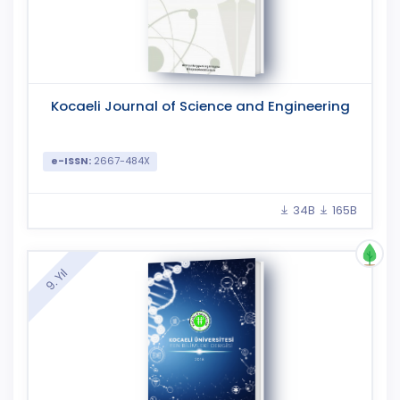
Kocaeli Journal of Science and Engineering
e-ISSN:
2667-484X
34B
165B
9. Yıl