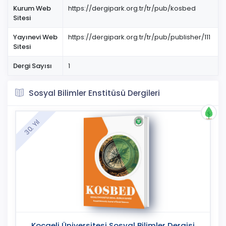
Kurum Web
https://dergipark.org.tr/tr/pub/kosbed
Sitesi
Yayınevi Web
https://dergipark.org.tr/tr/pub/publisher/111
Sitesi
Dergi Sayısı
1
Sosyal Bilimler Enstitüsü Dergileri
30. Yıl
Kocaeli Üniversitesi Sosyal Bilimler Dergisi