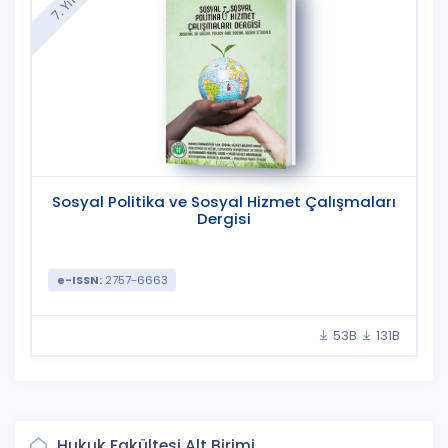
7. Yıl
Sosyal Politika ve Sosyal Hizmet Çalışmaları
Dergisi
e-ISSN:
2757-6663
53B
131B
Hukuk Fakültesi Alt Birimi