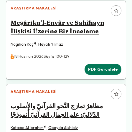
ARAŞTIRMA MAKALESI
Meşâriku’l-Envâr ve Sahîhayn
İlişkisi Üzerine Bir İnceleme
*
Nagihan Koç
,
Hayati Yılmaz
18 Haziran 2026
Sayfa 100-129
PDF Görüntüle
ARAŞTIRMA MAKALESI
مظاهرُ تمازج النَّحو القرآنيّ والأسلوب
الدّلاليّ: علم الجمال القرآنيّ أُنموذجًا
*
Kutaıba Al Ibrahim
,
Obayda Alshibly