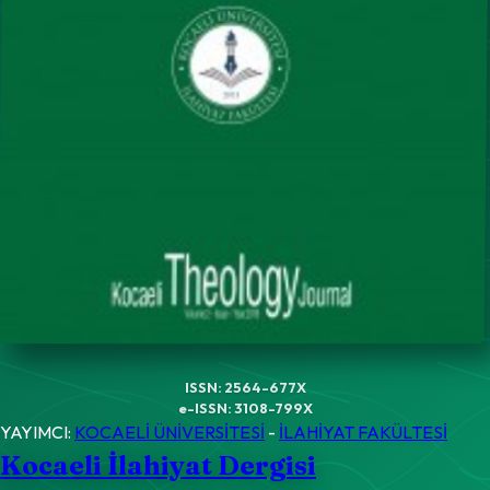
ISSN: 2564-677X
e-ISSN: 3108-799X
YAYIMCI:
KOCAELİ ÜNİVERSİTESİ
-
İLAHİYAT FAKÜLTESİ
Kocaeli İlahiyat Dergisi