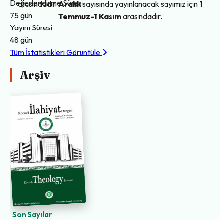
Değerlendirme Süresi
arasındadır.
Aralık
sayısında yayınlanacak sayımız için
1
75 gün
Temmuz-1 Kasım
arasındadır.
Yayım Süresi
48 gün
Tüm İstatistikleri Görüntüle
Arşiv
Son Sayılar