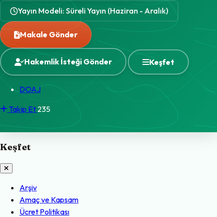
Yayın Modeli: Süreli Yayın (Haziran - Aralık)
Makale Gönder
Hakemlik İsteği Gönder
Keşfet
DOAJ
Takip Et
235
Keşfet
Arşiv
Amaç ve Kapsam
Ücret Politikası