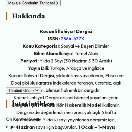
Makale Gönderim Tarihçesi
Hakkında
Kocaeli İlahiyat Dergisi
ISSN:
2564-677X
Konu Kategorisi:
Sosyal ve Beşeri Bilimler
Bilim Alanı:
İlahiyat Temel Alanı
Periyot:
Yılda 2 Sayı (30 Haziran & 30 Aralık)
Yayın Dili:
Türkçe, Arapça ve İngilizce
Kocaeli İlahiyat Dergisi, yılda iki sayı yayımlanan, Ebsco ve
Doaj gibi uluslararası indekslerde taranan, ücretsiz, açık
erişim, bilimsel hakemli bir dergidir.
Tümünü Göster
Kocaeli İlahiyat Dergisi orijinal bilimsel yayınları içerir.
İstatistikler
Dergide,
Çift Taraflı Kör Hakemlik Modeli
kullanılır.
Dergimizde değerlendirme süreci yaklaşık 6 hafta
Ön Kontrol Süresi
sürmektedir. Yılda iki sayı yayınlanan dergimiz için,
6 gün
Haziran
sayısı için başvurular,
1 Ocak – 1-Mayıs