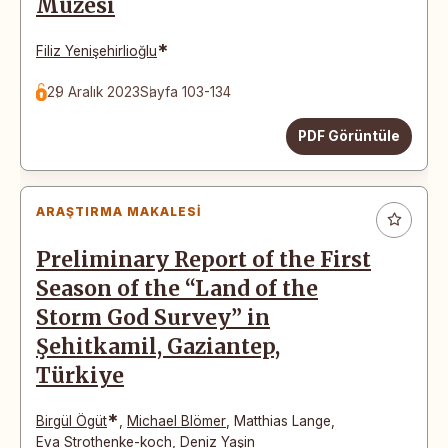
Müzesi
*
Filiz Yenişehirlioğlu
29 Aralık 2023
Sayfa 103-134
PDF Görüntüle
ARAŞTIRMA MAKALESI
Preliminary Report of the First
Season of the “Land of the
Storm God Survey” in
Şehitkamil, Gaziantep,
Türkiye
*
Birgül Ögüt
,
Michael Blömer
,
Matthias Lange
,
Eva Strothenke-koch
,
Deniz Yaşin